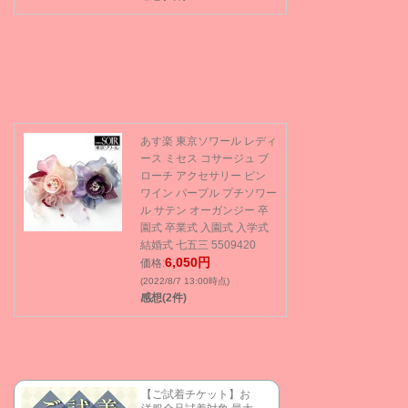
あす楽 東京ソワール レディ
ース ミセス コサージュ ブ
ローチ アクセサリー ピン
ワイン パープル プチソワー
ル サテン オーガンジー 卒
園式 卒業式 入園式 入学式
結婚式 七五三 5509420
6,050円
価格:
(2022/8/7 13:00時点)
感想(2件)
【ご試着チケット】お