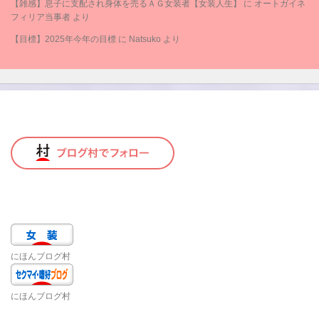
【雑感】息子に支配され身体を売るＡＧ女装者【女装人生】
に
オートガイネ
フィリア当事者
より
【目標】2025年今年の目標
に
Natsuko
より
にほんブログ村
にほんブログ村