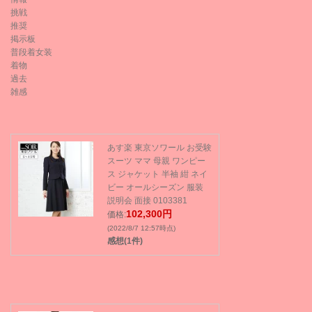
挑戦
推奨
掲示板
普段着女装
着物
過去
雑感
あす楽 東京ソワール お受験
スーツ ママ 母親 ワンピー
ス ジャケット 半袖 紺 ネイ
ビー オールシーズン 服装
説明会 面接 0103381
102,300円
価格:
(2022/8/7 12:57時点)
感想(1件)