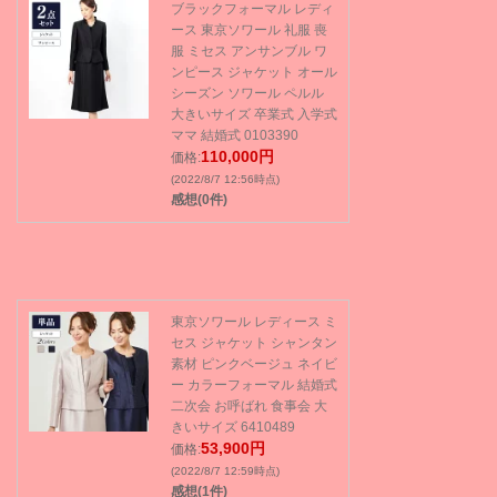
ブラックフォーマル レディ
ース 東京ソワール 礼服 喪
服 ミセス アンサンブル ワ
ンピース ジャケット オール
シーズン ソワール ペルル
大きいサイズ 卒業式 入学式
ママ 結婚式 0103390
110,000円
価格:
(2022/8/7 12:56時点)
感想(0件)
東京ソワール レディース ミ
セス ジャケット シャンタン
素材 ピンクベージュ ネイビ
ー カラーフォーマル 結婚式
二次会 お呼ばれ 食事会 大
きいサイズ 6410489
53,900円
価格:
(2022/8/7 12:59時点)
感想(1件)