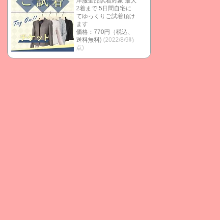
洋服全品試着対象 最大
2着まで 5日間自宅に
てゆっくりご試着頂け
ます
価格：770円（税込、
送料無料)
(2022/8/9時
点)