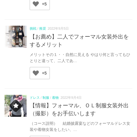
+5
挑戦
/
推奨
2022年9月5日
【お薦め】二人でフォーマル女装外出を
するメリット
メリットその１・・自然に見える やはり何と言ってもひ
とりと違って、二人であ...
+5
ドレス
/
制服
/
着物
2022年9月4日
【情報】フォーマル、ＯＬ制服女装外出
（撮影）をお手伝いします
（コース説明） 結婚披露宴などのフォーマルドレス女
装や着物女装をしたい、...