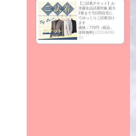
【ご試着チケット】お
洋服全品試着対象 最大
2着まで 5日間自宅に
てゆっくりご試着頂け
ます
価格：770円（税込、
送料無料)
(2022/8/9時
点)