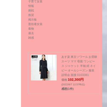
子育て女装
情報
挑戦
推奨
掲示板
普段着女装
着物
過去
雑感
あす楽 東京ソワール お受験
スーツ ママ 母親 ワンピー
ス ジャケット 半袖 紺 ネイ
ビー オールシーズン 服装
説明会 面接 0103381
102,300円
価格:
(2022/8/7 12:57時点)
感想(1件)