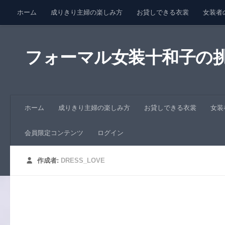
ホーム
成りきり主婦の楽しみ方
お貸しできる衣裳
女装者
コンテンツへスキップ
会員限定コンテンツ
ログイン
フォーマル女装十和子の
ホーム
成りきり主婦の楽しみ方
お貸しできる衣裳
女装
会員限定コンテンツ
ログイン
作成者:
DRESS_LOVE