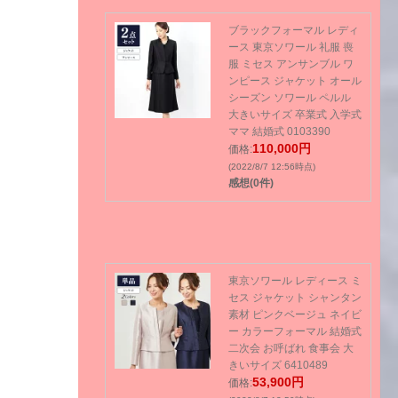
ブラックフォーマル レディ
ース 東京ソワール 礼服 喪
服 ミセス アンサンブル ワ
ンピース ジャケット オール
シーズン ソワール ペルル
大きいサイズ 卒業式 入学式
ママ 結婚式 0103390
110,000円
価格:
(2022/8/7 12:56時点)
感想(0件)
東京ソワール レディース ミ
セス ジャケット シャンタン
素材 ピンクベージュ ネイビ
ー カラーフォーマル 結婚式
二次会 お呼ばれ 食事会 大
きいサイズ 6410489
53,900円
価格: