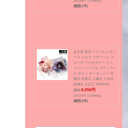
(2022/8/7 12:59時点)
感想(1件)
あす楽 東京ソワール レディ
ース ミセス コサージュ ブ
ローチ アクセサリー ピン
ワイン パープル プチソワー
ル サテン オーガンジー 卒
園式 卒業式 入園式 入学式
結婚式 七五三 5509420
6,050円
価格:
(2022/8/7 13:00時点)
感想(2件)