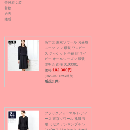
普段着女装
着物
過去
雑感
あす楽 東京ソワール お受験
スーツ ママ 母親 ワンピー
ス ジャケット 半袖 紺 ネイ
ビー オールシーズン 服装
説明会 面接 0103381
102,300円
価格:
(2022/8/7 12:57時点)
感想(1件)
ブラックフォーマル レディ
ース 東京ソワール 礼服 喪
服 ミセス アンサンブル ワ
ンピース ジャケット オール