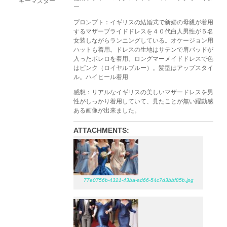
キーマスター
ー
プロンプト：イギリスの結婚式で新婦の母親が着用
するマザーブライドドレスを４０代白人男性が５名
女装しながらランニングしている。オケージョン用
ハットも着用。ドレスの生地はサテンで肩パッドが
入ったボレロを着用。ロングマーメイドドレスで色
はピンク（ロイヤルブルー）。髪型はアップスタイ
ル。ハイヒール着用
感想：リアルなイギリスの美しいマザードレスを男
性がしっかり着用していて、見たことが無い躍動感
ある画像が出来ました。
ATTACHMENTS:
77e0756b-4321-43ba-ad66-54c7d3bbf85b.jpg