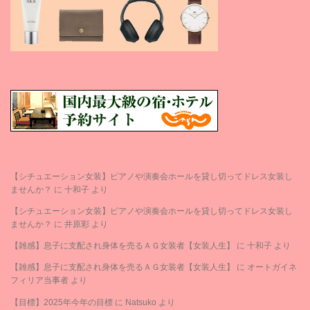
【シチュエーション女装】ピアノや演奏会ホールを貸し切ってドレス女装し
ませんか？
に
十和子
より
【シチュエーション女装】ピアノや演奏会ホールを貸し切ってドレス女装し
ませんか？
に
井原彩
より
【雑感】息子に支配され身体を売るＡＧ女装者【女装人生】
に
十和子
より
【雑感】息子に支配され身体を売るＡＧ女装者【女装人生】
に
オートガイネ
フィリア当事者
より
【目標】2025年今年の目標
に
Natsuko
より