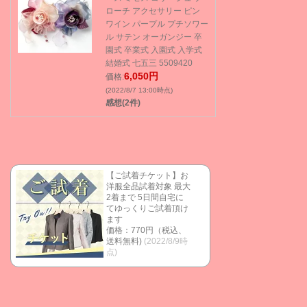
ローチ アクセサリー ピン
ワイン パープル プチソワー
ル サテン オーガンジー 卒
園式 卒業式 入園式 入学式
結婚式 七五三 5509420
6,050円
価格:
(2022/8/7 13:00時点)
感想(2件)
【ご試着チケット】お
洋服全品試着対象 最大
2着まで 5日間自宅に
てゆっくりご試着頂け
ます
価格：770円（税込、
送料無料)
(2022/8/9時
点)