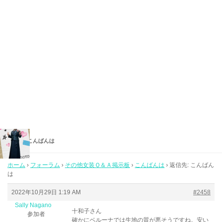
返信先: こんばんは
ホーム
›
フォーラム
›
その他女装Ｑ＆Ａ掲示板
›
こんばんは
›
返信先: こんばん
は
2022年10月29日 1:19 AM
#2458
Sally Nagano
十和子さん
参加者
確かにベルーナでは生地の質が悪そうですね。安い