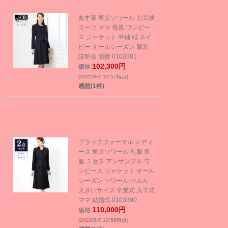
あす楽 東京ソワール お受験
スーツ ママ 母親 ワンピー
ス ジャケット 半袖 紺 ネイ
ビー オールシーズン 服装
説明会 面接 0103381
102,300円
価格:
(2022/8/7 12:57時点)
感想(1件)
ブラックフォーマル レディ
ース 東京ソワール 礼服 喪
服 ミセス アンサンブル ワ
ンピース ジャケット オール
シーズン ソワール ペルル
大きいサイズ 卒業式 入学式
ママ 結婚式 0103390
110,000円
価格:
(2022/8/7 12:56時点)