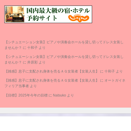
【シチュエーション女装】ピアノや演奏会ホールを貸し切ってドレス女装し
ませんか？
に
十和子
より
【シチュエーション女装】ピアノや演奏会ホールを貸し切ってドレス女装し
ませんか？
に
井原彩
より
【雑感】息子に支配され身体を売るＡＧ女装者【女装人生】
に
十和子
より
【雑感】息子に支配され身体を売るＡＧ女装者【女装人生】
に
オートガイネ
フィリア当事者
より
【目標】2025年今年の目標
に
Natsuko
より