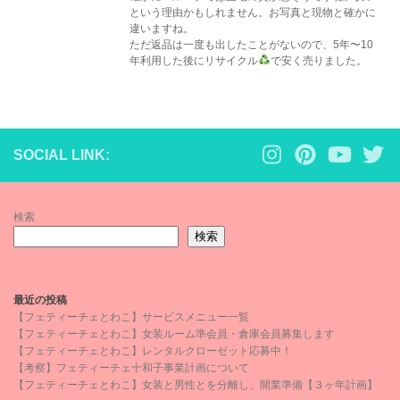
という理由かもしれません。お写真と現物と確かに
違いますね。
ただ返品は一度も出したことがないので、5年〜10
年利用した後にリサイクル
で安く売りました。
SOCIAL LINK:
検索
検索
最近の投稿
【フェティーチェとわこ】サービスメニュー一覧
【フェティーチェとわこ】女装ルーム準会員・倉庫会員募集します
【フェティーチェとわこ】レンタルクローゼット応募中！
【考察】フェティーチェ十和子事業計画について
【フェティーチェとわこ】女装と男性とを分離し、開業準備【３ヶ年計画】