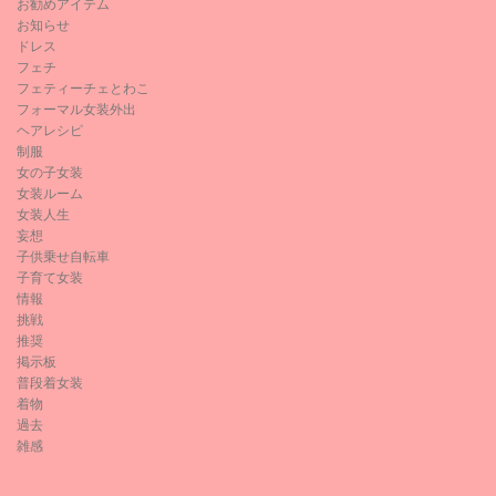
お勧めアイテム
お知らせ
ドレス
フェチ
フェティーチェとわこ
フォーマル女装外出
ヘアレシピ
制服
女の子女装
女装ルーム
女装人生
妄想
子供乗せ自転車
子育て女装
情報
挑戦
推奨
掲示板
普段着女装
着物
過去
雑感