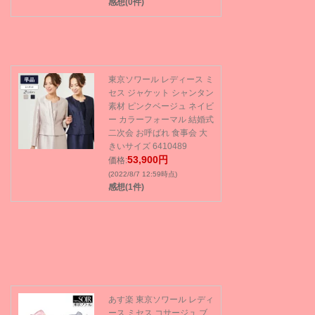
感想(0件)
東京ソワール レディース ミ
セス ジャケット シャンタン
素材 ピンクベージュ ネイビ
ー カラーフォーマル 結婚式
二次会 お呼ばれ 食事会 大
きいサイズ 6410489
53,900円
価格:
(2022/8/7 12:59時点)
感想(1件)
あす楽 東京ソワール レディ
ース ミセス コサージュ ブ