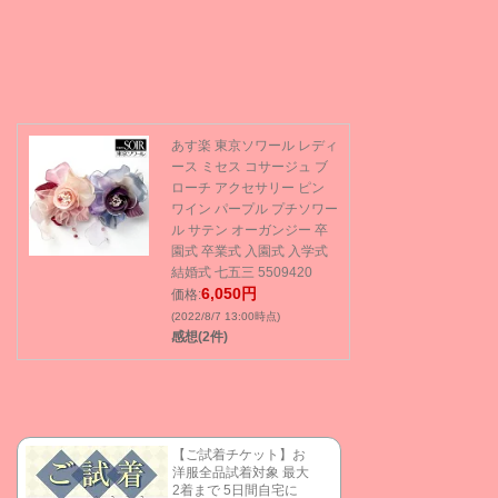
あす楽 東京ソワール レディ
ース ミセス コサージュ ブ
ローチ アクセサリー ピン
ワイン パープル プチソワー
ル サテン オーガンジー 卒
園式 卒業式 入園式 入学式
結婚式 七五三 5509420
6,050円
価格:
(2022/8/7 13:00時点)
感想(2件)
【ご試着チケット】お
洋服全品試着対象 最大
2着まで 5日間自宅に