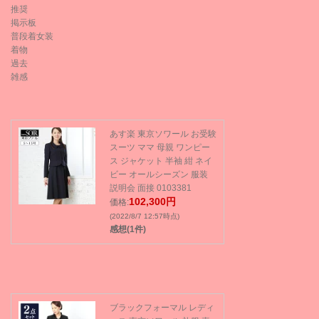
推奨
掲示板
普段着女装
着物
過去
雑感
あす楽 東京ソワール お受験
スーツ ママ 母親 ワンピー
ス ジャケット 半袖 紺 ネイ
ビー オールシーズン 服装
説明会 面接 0103381
102,300円
価格:
(2022/8/7 12:57時点)
感想(1件)
ブラックフォーマル レディ