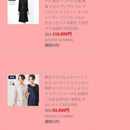
ース 東京ソワール 礼服 喪
服 ミセス アンサンブル ワ
ンピース ジャケット オール
シーズン ソワール ペルル
大きいサイズ 卒業式 入学式
ママ 結婚式 0103390
110,000円
価格:
(2022/8/7 12:56時点)
感想(0件)
東京ソワール レディース ミ
セス ジャケット シャンタン
素材 ピンクベージュ ネイビ
ー カラーフォーマル 結婚式
二次会 お呼ばれ 食事会 大
きいサイズ 6410489
53,900円
価格:
(2022/8/7 12:59時点)
感想(1件)