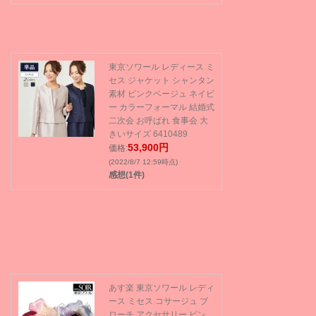
東京ソワール レディース ミ
セス ジャケット シャンタン
素材 ピンクベージュ ネイビ
ー カラーフォーマル 結婚式
二次会 お呼ばれ 食事会 大
きいサイズ 6410489
53,900円
価格:
(2022/8/7 12:59時点)
感想(1件)
あす楽 東京ソワール レディ
ース ミセス コサージュ ブ
ローチ アクセサリー ピン