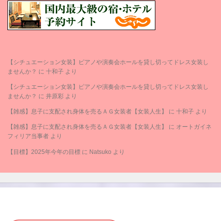
【シチュエーション女装】ピアノや演奏会ホールを貸し切ってドレス女装し
ませんか？
に
十和子
より
【シチュエーション女装】ピアノや演奏会ホールを貸し切ってドレス女装し
ませんか？
に
井原彩
より
【雑感】息子に支配され身体を売るＡＧ女装者【女装人生】
に
十和子
より
【雑感】息子に支配され身体を売るＡＧ女装者【女装人生】
に
オートガイネ
フィリア当事者
より
【目標】2025年今年の目標
に
Natsuko
より