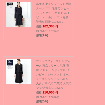
あす楽 東京ソワール お受験
スーツ ママ 母親 ワンピー
ス ジャケット 半袖 紺 ネイ
ビー オールシーズン 服装
説明会 面接 0103381
102,300円
価格:
(2022/8/7 12:57時点)
感想(1件)
ブラックフォーマル レディ
ース 東京ソワール 礼服 喪
服 ミセス アンサンブル ワ
ンピース ジャケット オール
シーズン ソワール ペルル
大きいサイズ 卒業式 入学式
ママ 結婚式 0103390
110,000円
価格:
(2022/8/7 12:56時点)
感想(0件)