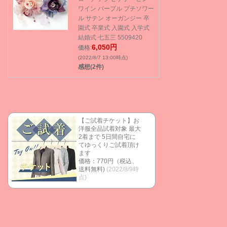
ワイン パープル プチソワー
ル サテン オーガンジー 卒
園式 卒業式 入園式 入学式
結婚式 七五三 5509420
6,050円
価格:
(2022/8/7 13:00時点)
感想(2件)
【ご試着チケット】お
洋服全品試着対象 最大
2着まで 5日間自宅に
てゆっくりご試着頂け
ます
価格：770円（税込、
送料無料)
(2022/8/9時
点)