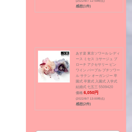
(2022/8/7 12:59時点)
感想(1件)
あす楽 東京ソワール レディ
ース ミセス コサージュ ブ
ローチ アクセサリー ピン
ワイン パープル プチソワー
ル サテン オーガンジー 卒
園式 卒業式 入園式 入学式
結婚式 七五三 5509420
6,050円
価格:
(2022/8/7 13:00時点)
感想(2件)