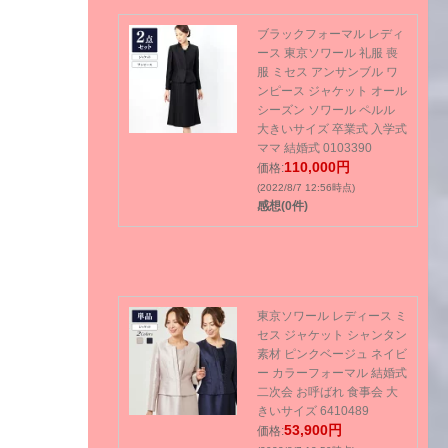
ブラックフォーマル レディ
ース 東京ソワール 礼服 喪
服 ミセス アンサンブル ワ
ンピース ジャケット オール
シーズン ソワール ペルル
大きいサイズ 卒業式 入学式
ママ 結婚式 0103390
110,000円
価格:
(2022/8/7 12:56時点)
感想(0件)
東京ソワール レディース ミ
セス ジャケット シャンタン
素材 ピンクベージュ ネイビ
ー カラーフォーマル 結婚式
二次会 お呼ばれ 食事会 大
きいサイズ 6410489
53,900円
価格: