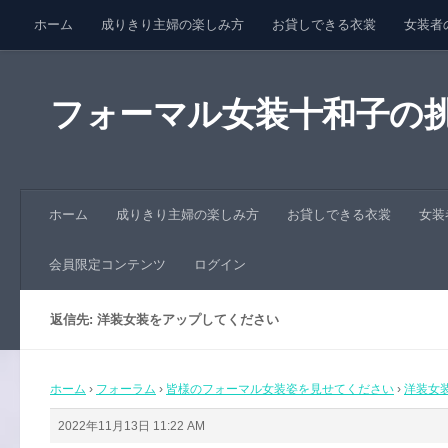
ホーム
成りきり主婦の楽しみ方
お貸しできる衣裳
女装者
コンテンツへスキップ
会員限定コンテンツ
ログイン
フォーマル女装十和子の
ホーム
成りきり主婦の楽しみ方
お貸しできる衣裳
女装
会員限定コンテンツ
ログイン
返信先: 洋装女装をアップしてください
ホーム
›
フォーラム
›
皆様のフォーマル女装姿を見せてください
›
洋装女
2022年11月13日 11:22 AM