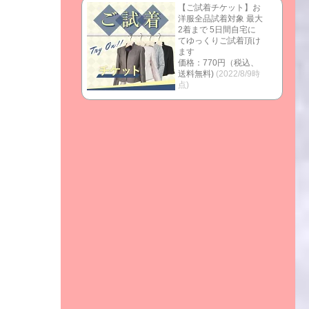
【ご試着チケット】お
洋服全品試着対象 最大
2着まで 5日間自宅に
てゆっくりご試着頂け
ます
価格：770円（税込、
送料無料)
(2022/8/9時
点)