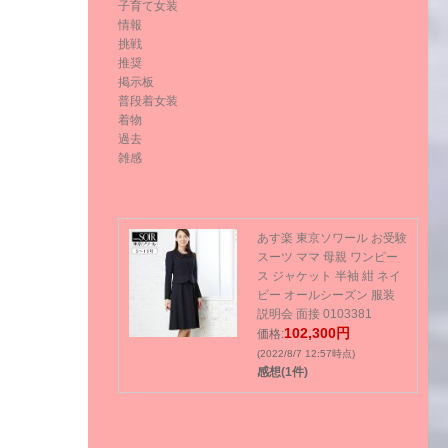
子育て女装
情報
挑戦
推奨
掲示板
普段着女装
着物
過去
雑感
あす楽 東京ソワール お受験
スーツ ママ 母親 ワンピー
ス ジャケット 半袖 紺 ネイ
ビー オールシーズン 服装
説明会 面接 0103381
102,300円
価格:
(2022/8/7 12:57時点)
感想(1件)