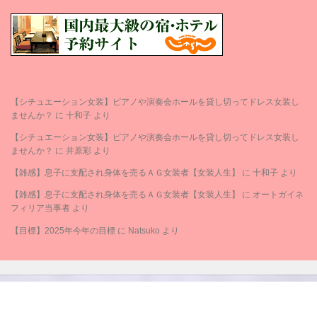
【シチュエーション女装】ピアノや演奏会ホールを貸し切ってドレス女装し
ませんか？
に
十和子
より
【シチュエーション女装】ピアノや演奏会ホールを貸し切ってドレス女装し
ませんか？
に
井原彩
より
【雑感】息子に支配され身体を売るＡＧ女装者【女装人生】
に
十和子
より
【雑感】息子に支配され身体を売るＡＧ女装者【女装人生】
に
オートガイネ
フィリア当事者
より
【目標】2025年今年の目標
に
Natsuko
より