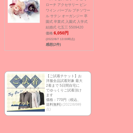
ローチ アクセサリー ピン
ワイン パープル プチソワー
ル サテン オーガンジー 卒
園式 卒業式 入園式 入学式
結婚式 七五三 5509420
6,050円
価格:
(2022/8/7 13:00時点)
感想(2件)
【ご試着チケット】お
洋服全品試着対象 最大
2着まで 5日間自宅に
てゆっくりご試着頂け
ます
価格：770円（税込、
送料無料)
(2022/8/9時
点)