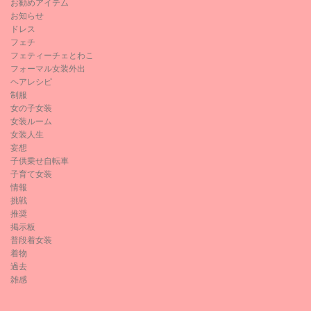
お勧めアイテム
お知らせ
ドレス
フェチ
フェティーチェとわこ
フォーマル女装外出
ヘアレシピ
制服
女の子女装
女装ルーム
女装人生
妄想
子供乗せ自転車
子育て女装
情報
挑戦
推奨
掲示板
普段着女装
着物
過去
雑感