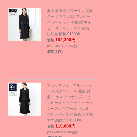
あす楽 東京ソワール お受験
スーツ ママ 母親 ワンピー
ス ジャケット 半袖 紺 ネイ
ビー オールシーズン 服装
説明会 面接 0103381
102,300円
価格:
(2022/8/7 12:57時点)
感想(1件)
ブラックフォーマル レディ
ース 東京ソワール 礼服 喪
服 ミセス アンサンブル ワ
ンピース ジャケット オール
シーズン ソワール ペルル
大きいサイズ 卒業式 入学式
ママ 結婚式 0103390
110,000円
価格:
(2022/8/7 12:56時点)