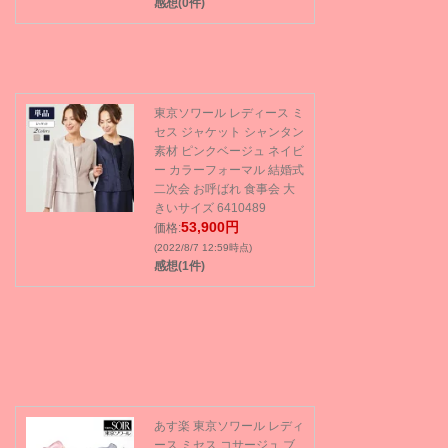
感想(0件)
東京ソワール レディース ミ
セス ジャケット シャンタン
素材 ピンクベージュ ネイビ
ー カラーフォーマル 結婚式
二次会 お呼ばれ 食事会 大
きいサイズ 6410489
53,900円
価格:
(2022/8/7 12:59時点)
感想(1件)
あす楽 東京ソワール レディ
ース ミセス コサージュ ブ