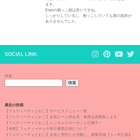
ます。
Ergoの抱っこ紐は良いですね。
しっかりしているし、抱っこしていても肩の負担が
ありませんでした。
SOCIAL LINK:
検索
検索
最近の投稿
【フェティーチェとわこ】サービスメニュー一覧
【フェティーチェとわこ】女装ルーム準会員・倉庫会員募集します
【フェティーチェとわこ】レンタルクローゼット応募中！
【考察】フェティーチェ十和子事業計画について
【フェティーチェとわこ】女装と男性とを分離し、開業準備【３ヶ年計画】