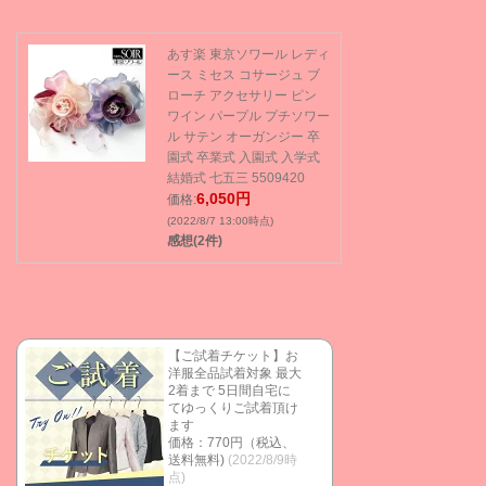
あす楽 東京ソワール レディ
ース ミセス コサージュ ブ
ローチ アクセサリー ピン
ワイン パープル プチソワー
ル サテン オーガンジー 卒
園式 卒業式 入園式 入学式
結婚式 七五三 5509420
6,050円
価格:
(2022/8/7 13:00時点)
感想(2件)
【ご試着チケット】お
洋服全品試着対象 最大
2着まで 5日間自宅に
てゆっくりご試着頂け
ます
価格：770円（税込、
送料無料)
(2022/8/9時
点)