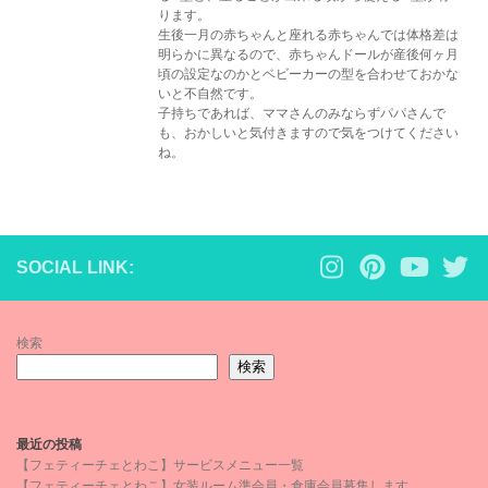
ります。
生後一月の赤ちゃんと座れる赤ちゃんでは体格差は
明らかに異なるので、赤ちゃんドールが産後何ヶ月
頃の設定なのかとベビーカーの型を合わせておかな
いと不自然です。
子持ちであれば、ママさんのみならずパパさんで
も、おかしいと気付きますので気をつけてください
ね。
SOCIAL LINK:
検索
検索
最近の投稿
【フェティーチェとわこ】サービスメニュー一覧
【フェティーチェとわこ】女装ルーム準会員・倉庫会員募集します