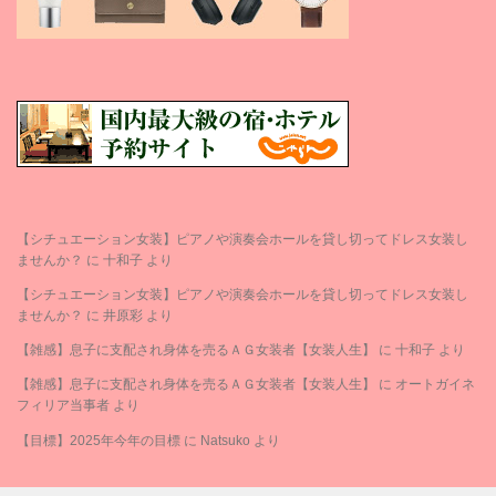
【シチュエーション女装】ピアノや演奏会ホールを貸し切ってドレス女装し
ませんか？
に
十和子
より
【シチュエーション女装】ピアノや演奏会ホールを貸し切ってドレス女装し
ませんか？
に
井原彩
より
【雑感】息子に支配され身体を売るＡＧ女装者【女装人生】
に
十和子
より
【雑感】息子に支配され身体を売るＡＧ女装者【女装人生】
に
オートガイネ
フィリア当事者
より
【目標】2025年今年の目標
に
Natsuko
より