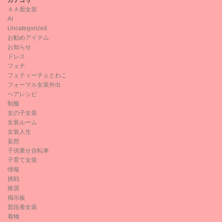
カテゴリ
ＡＡ面女装
AI
Uncategorized
お勧めアイテム
お知らせ
ドレス
フェチ
フェティーチェとわこ
フォーマル女装外出
ヘアレシピ
制服
女の子女装
女装ルーム
女装人生
妄想
子供乗せ自転車
子育て女装
情報
挑戦
推奨
掲示板
普段着女装
着物