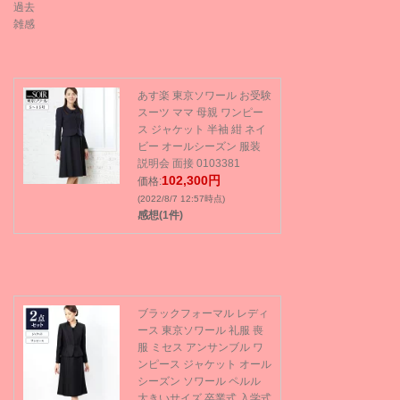
過去
雑感
あす楽 東京ソワール お受験
スーツ ママ 母親 ワンピー
ス ジャケット 半袖 紺 ネイ
ビー オールシーズン 服装
説明会 面接 0103381
102,300円
価格:
(2022/8/7 12:57時点)
感想(1件)
ブラックフォーマル レディ
ース 東京ソワール 礼服 喪
服 ミセス アンサンブル ワ
ンピース ジャケット オール
シーズン ソワール ペルル
大きいサイズ 卒業式 入学式