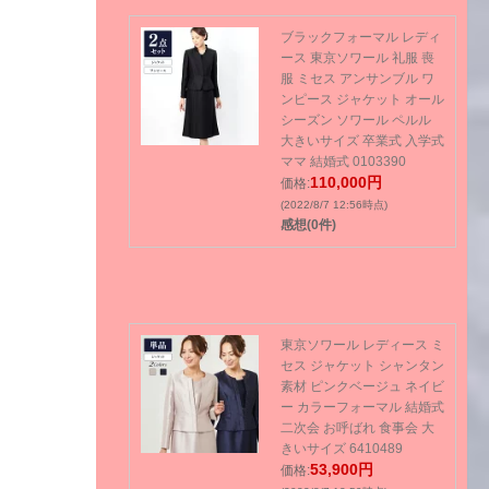
ブラックフォーマル レディ
ース 東京ソワール 礼服 喪
服 ミセス アンサンブル ワ
ンピース ジャケット オール
シーズン ソワール ペルル
大きいサイズ 卒業式 入学式
ママ 結婚式 0103390
110,000円
価格:
(2022/8/7 12:56時点)
感想(0件)
東京ソワール レディース ミ
セス ジャケット シャンタン
素材 ピンクベージュ ネイビ
ー カラーフォーマル 結婚式
二次会 お呼ばれ 食事会 大
きいサイズ 6410489
53,900円
価格: