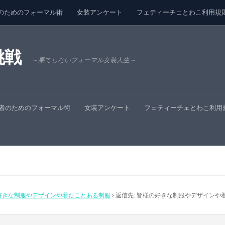
のためのフォーマル術
女装アンケート
フェティーチェとわこ利用規
挑戦
～果てしないフォーマル女装人生～
者のためのフォーマル術
女装アンケート
フェティーチェとわこ利用
好きな制服やデザインや着たことある制服
›
返信先: 皆様の好きな制服やデザインや