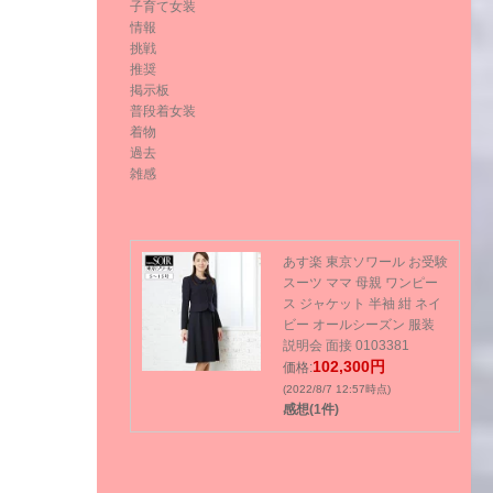
子育て女装
情報
挑戦
推奨
掲示板
普段着女装
着物
過去
雑感
あす楽 東京ソワール お受験
スーツ ママ 母親 ワンピー
ス ジャケット 半袖 紺 ネイ
ビー オールシーズン 服装
説明会 面接 0103381
102,300円
価格:
(2022/8/7 12:57時点)
感想(1件)