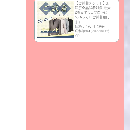
【ご試着チケット】お
洋服全品試着対象 最大
2着まで 5日間自宅に
てゆっくりご試着頂け
ます
価格：770円（税込、
送料無料)
(2022/8/9時
点)