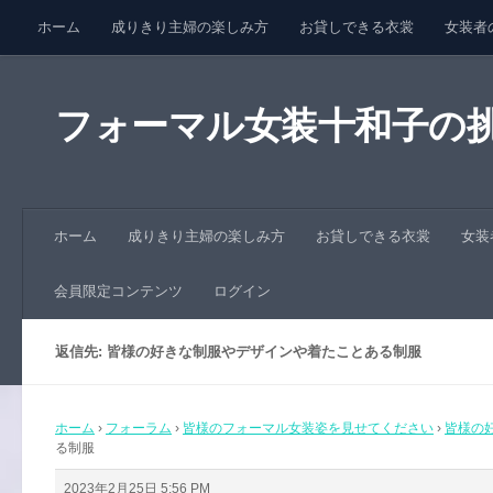
ホーム
成りきり主婦の楽しみ方
お貸しできる衣裳
女装者
コンテンツへスキップ
会員限定コンテンツ
ログイン
フォーマル女装十和子の
ホーム
成りきり主婦の楽しみ方
お貸しできる衣裳
女装
会員限定コンテンツ
ログイン
返信先: 皆様の好きな制服やデザインや着たことある制服
ホーム
›
フォーラム
›
皆様のフォーマル女装姿を見せてください
›
皆様の
る制服
2023年2月25日 5:56 PM