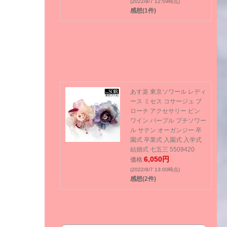
(2022/8/7 12:59時点)
感想(1件)
あす楽 東京ソワール レディ
ース ミセス コサージュ ブ
ローチ アクセサリー ピン
ワイン パープル プチソワー
ル サテン オーガンジー 卒
園式 卒業式 入園式 入学式
結婚式 七五三 5509420
6,050円
価格:
(2022/8/7 13:00時点)
感想(2件)