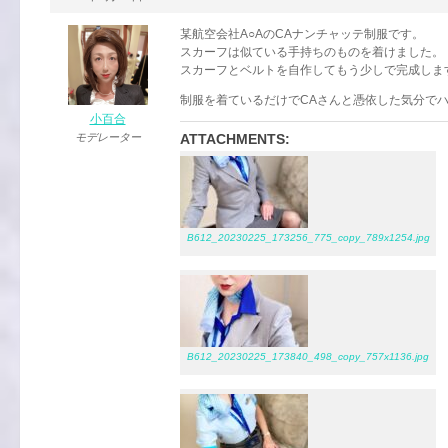
某航空会社A○AのCAナンチャッテ制服です。
スカーフは似ている手持ちのものを着けました。
スカーフとベルトを自作してもう少しで完成しま
制服を着ているだけでCAさんと憑依した気分で
小百合
モデレーター
ATTACHMENTS:
B612_20230225_173256_775_copy_789x1254.jpg
B612_20230225_173840_498_copy_757x1136.jpg