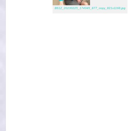
B612_20230225_174345_877_copy_821x1168.jpg