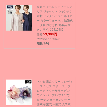
東京ソワール レディース ミ
セス ジャケット シャンタン
素材 ピンクベージュ ネイビ
ー カラーフォーマル 結婚式
二次会 お呼ばれ 食事会 大
きいサイズ 6410489
53,900円
価格:
(2022/8/7 12:59時点)
感想(1件)
あす楽 東京ソワール レディ
ース ミセス コサージュ ブ
ローチ アクセサリー ピン
ワイン パープル プチソワー
ル サテン オーガンジー 卒
園式 卒業式 入園式 入学式