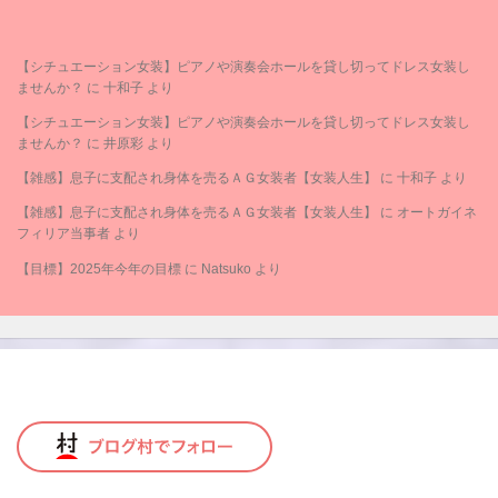
【シチュエーション女装】ピアノや演奏会ホールを貸し切ってドレス女装し
ませんか？
に
十和子
より
【シチュエーション女装】ピアノや演奏会ホールを貸し切ってドレス女装し
ませんか？
に
井原彩
より
【雑感】息子に支配され身体を売るＡＧ女装者【女装人生】
に
十和子
より
【雑感】息子に支配され身体を売るＡＧ女装者【女装人生】
に
オートガイネ
フィリア当事者
より
【目標】2025年今年の目標
に
Natsuko
より