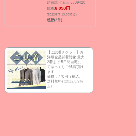
結婚式 七五三 5509420
6,050円
価格:
(2022/8/7 13:00時点)
感想(2件)
【ご試着チケット】お
洋服全品試着対象 最大
2着まで 5日間自宅に
てゆっくりご試着頂け
ます
価格：770円（税込、
送料無料)
(2022/8/9時
点)