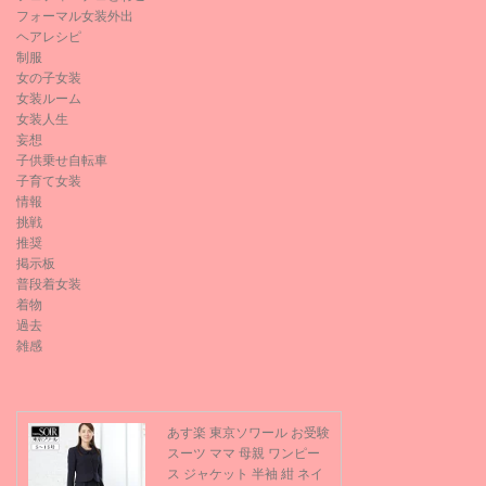
フォーマル女装外出
ヘアレシピ
制服
女の子女装
女装ルーム
女装人生
妄想
子供乗せ自転車
子育て女装
情報
挑戦
推奨
掲示板
普段着女装
着物
過去
雑感
あす楽 東京ソワール お受験
スーツ ママ 母親 ワンピー
ス ジャケット 半袖 紺 ネイ