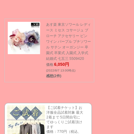
あす楽 東京ソワール レディ
ース ミセス コサージュ ブ
ローチ アクセサリー ピン
ワイン パープル プチソワー
ル サテン オーガンジー 卒
園式 卒業式 入園式 入学式
結婚式 七五三 5509420
6,050円
価格:
(2022/8/7 13:00時点)
感想(2件)
【ご試着チケット】お
洋服全品試着対象 最大
2着まで 5日間自宅に
てゆっくりご試着頂け
ます
価格：770円（税込、