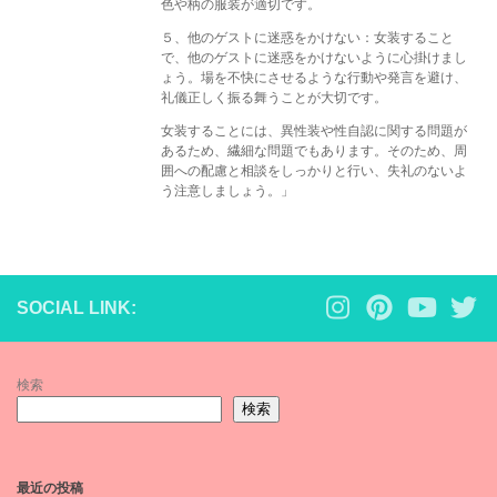
色や柄の服装が適切です。
５、他のゲストに迷惑をかけない：女装すること
で、他のゲストに迷惑をかけないように心掛けまし
ょう。場を不快にさせるような行動や発言を避け、
礼儀正しく振る舞うことが大切です。
女装することには、異性装や性自認に関する問題が
あるため、繊細な問題でもあります。そのため、周
囲への配慮と相談をしっかりと行い、失礼のないよ
う注意しましょう。」
SOCIAL LINK:
検索
検索
最近の投稿