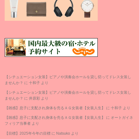
【シチュエーション女装】ピアノや演奏会ホールを貸し切ってドレス女装し
ませんか？
に
十和子
より
【シチュエーション女装】ピアノや演奏会ホールを貸し切ってドレス女装し
ませんか？
に
井原彩
より
【雑感】息子に支配され身体を売るＡＧ女装者【女装人生】
に
十和子
より
【雑感】息子に支配され身体を売るＡＧ女装者【女装人生】
に
オートガイネ
フィリア当事者
より
【目標】2025年今年の目標
に
Natsuko
より