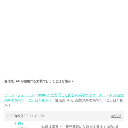
返信先: AGが結婚式を女装で行うことは可能か？
ホーム
›
フォーラム
›
chatGPTに質問した回答を掲示するコーナー
›
AGが結婚
式を女装で行うことは可能か？
›
返信先: AGが結婚式を女装で行うことは可能
か？
2023年5月2日 11:49 AM
#6886
十和子
結婚披露宴で、新郎新婦の父親が女装する場合の注