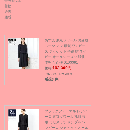
普段着女装
着物
過去
雑感
あす楽 東京ソワール お受験
スーツ ママ 母親 ワンピー
ス ジャケット 半袖 紺 ネイ
ビー オールシーズン 服装
説明会 面接 0103381
102,300円
価格:
(2022/8/7 12:57時点)
感想(1件)
ブラックフォーマル レディ
ース 東京ソワール 礼服 喪
服 ミセス アンサンブル ワ
ンピース ジャケット オール