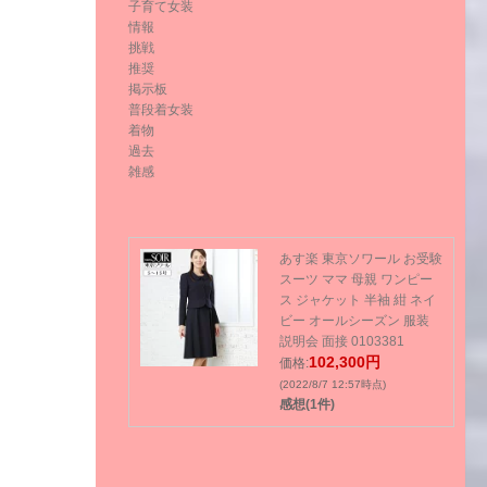
子育て女装
情報
挑戦
推奨
掲示板
普段着女装
着物
過去
雑感
あす楽 東京ソワール お受験
スーツ ママ 母親 ワンピー
ス ジャケット 半袖 紺 ネイ
ビー オールシーズン 服装
説明会 面接 0103381
102,300円
価格:
(2022/8/7 12:57時点)
感想(1件)