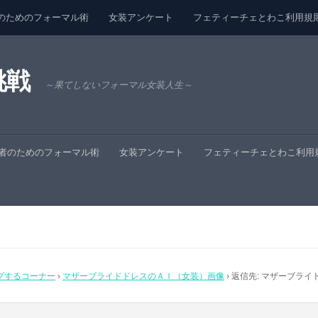
のためのフォーマル術
女装アンケート
フェティーチェとわこ利用規
挑戦
～果てしないフォーマル女装人生～
者のためのフォーマル術
女装アンケート
フェティーチェとわこ利用
プするコーナー
›
マザーブライドドレスのＡＩ（女装）画像
›
返信先: マザーブライ