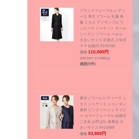
ブラックフォーマル レディ
ース 東京ソワール 礼服 喪
服 ミセス アンサンブル ワ
ンピース ジャケット オール
シーズン ソワール ペルル
大きいサイズ 卒業式 入学式
ママ 結婚式 0103390
110,000円
価格:
(2022/8/7 12:56時点)
感想(0件)
東京ソワール レディース ミ
セス ジャケット シャンタン
素材 ピンクベージュ ネイビ
ー カラーフォーマル 結婚式
二次会 お呼ばれ 食事会 大
きいサイズ 6410489
53,900円
価格: