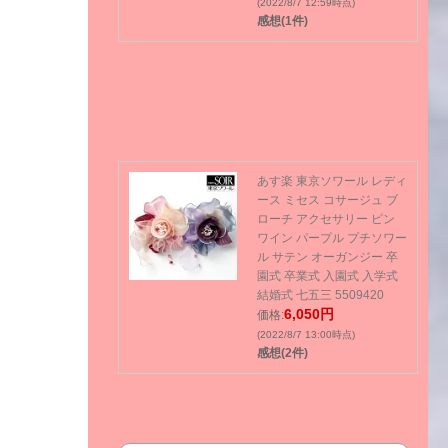
(2022/8/7 12:59時点)
感想(1件)
あす楽 東京ソワール レディ
ース ミセス コサージュ ブ
ローチ アクセサリー ピン
ワイン パープル プチソワー
ル サテン オーガンジー 卒
園式 卒業式 入園式 入学式
結婚式 七五三 5509420
6,050円
価格:
(2022/8/7 13:00時点)
感想(2件)