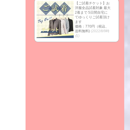
【ご試着チケット】お
洋服全品試着対象 最大
2着まで 5日間自宅に
てゆっくりご試着頂け
ます
価格：770円（税込、
送料無料)
(2022/8/9時
点)