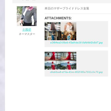
本日のマザーブライドドレス女装
ATTACHMENTS:
十和子
キーマスター
e3f84ea3-08eb-43a9-be16-0dfd4bf2c8d7.jpg
c6cb5ca8-d73a-41ec-802f-80a7011c1e70.jpg