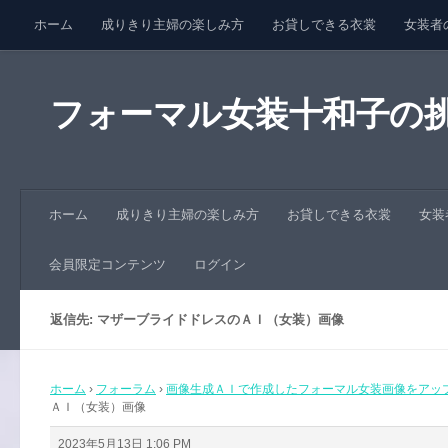
ホーム
成りきり主婦の楽しみ方
お貸しできる衣裳
女装者
コンテンツへスキップ
会員限定コンテンツ
ログイン
フォーマル女装十和子の
ホーム
成りきり主婦の楽しみ方
お貸しできる衣裳
女装
会員限定コンテンツ
ログイン
返信先: マザーブライドドレスのＡＩ（女装）画像
ホーム
›
フォーラム
›
画像生成ＡＩで作成したフォーマル女装画像をアッ
ＡＩ（女装）画像
2023年5月13日 1:06 PM