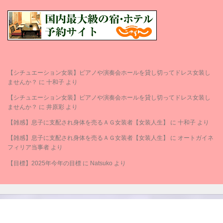
【シチュエーション女装】ピアノや演奏会ホールを貸し切ってドレス女装し
ませんか？
に
十和子
より
【シチュエーション女装】ピアノや演奏会ホールを貸し切ってドレス女装し
ませんか？
に
井原彩
より
【雑感】息子に支配され身体を売るＡＧ女装者【女装人生】
に
十和子
より
【雑感】息子に支配され身体を売るＡＧ女装者【女装人生】
に
オートガイネ
フィリア当事者
より
【目標】2025年今年の目標
に
Natsuko
より