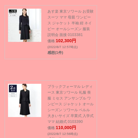
あす楽 東京ソワール お受験
スーツ ママ 母親 ワンピー
ス ジャケット 半袖 紺 ネイ
ビー オールシーズン 服装
説明会 面接 0103381
102,300円
価格:
(2022/8/7 12:57時点)
感想(1件)
ブラックフォーマル レディ
ース 東京ソワール 礼服 喪
服 ミセス アンサンブル ワ
ンピース ジャケット オール
シーズン ソワール ペルル
大きいサイズ 卒業式 入学式
ママ 結婚式 0103390
110,000円
価格:
(2022/8/7 12:56時点)