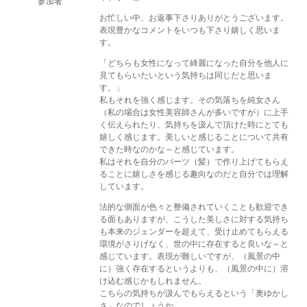
参加者
お忙しい中、お返事下さりありがとうございます。
表現豊かなコメントをいつも下さり嬉しく思いま
す。
「どちらも女性になって綺麗になった自分を他人に
見てもらいたいという気持ちは同じだと思いま
す。」
私もそれを強く感じます。その気落ちを純女さん
（私の場合は女性美容師さんが多いですが）に上手
く伝えられたり、気持ちを汲んで頂けた時にとても
嬉しく感じます。美しいと感じることについて共有
できた時なのかな～と感じています。
私はそれを自分のパーツ（髪）で作り上げてもらえ
ることに嬉しさを感じる趣向なのだと自分では理解
しています。
法的な側面が色々と整備されていくことも歓迎でき
る面もありますが、こうした美しさに対する気持ち
も本来のジェンダーを超えて、受け止めてもらえる
環境がさりげなく、世の中に存在すると良いな～と
感じています。表現が難しいですが、（風景の中
に）強く存在するというよりも、（風景の中に）溶
け込む感じかもしれません。
こちらの気持ちが汲んでもらえるという「奥ゆかし
さ」なのでしょうか…。