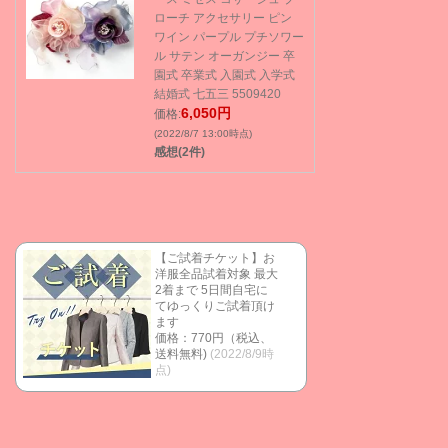
ローチ アクセサリー ピン
ワイン パープル プチソワー
ル サテン オーガンジー 卒
園式 卒業式 入園式 入学式
結婚式 七五三 5509420
6,050円
価格:
(2022/8/7 13:00時点)
感想(2件)
【ご試着チケット】お
洋服全品試着対象 最大
2着まで 5日間自宅に
てゆっくりご試着頂け
ます
価格：770円（税込、
送料無料)
(2022/8/9時
点)