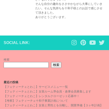
そんな自分の趣向をささやかながら大事にしていき
たい。そんな気持ちを十和子様とのお話で感じさせ
て頂きました。
ありがとうございます。
SOCIAL LINK:
検索
検索
最近の投稿
【フェティーチェとわこ】サービスメニュー一覧
【フェティーチェとわこ】女装ルーム準会員・倉庫会員募集します
【フェティーチェとわこ】レンタルクローゼット応募中！
【考察】フェティーチェ十和子事業計画について
【フェティーチェとわこ】女装と男性とを分離し、開業準備【３ヶ年計画】