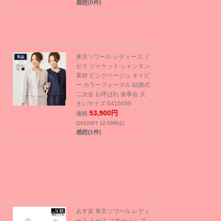
感想(0件)
東京ソワール レディース ミ
セス ジャケット シャンタン
素材 ピンクベージュ ネイビ
ー カラーフォーマル 結婚式
二次会 お呼ばれ 食事会 大
きいサイズ 6410489
53,900円
価格:
(2022/8/7 12:59時点)
感想(1件)
あす楽 東京ソワール レディ
ース ミセス コサージュ ブ