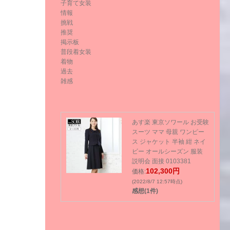
子育て女装
情報
挑戦
推奨
掲示板
普段着女装
着物
過去
雑感
あす楽 東京ソワール お受験
スーツ ママ 母親 ワンピー
ス ジャケット 半袖 紺 ネイ
ビー オールシーズン 服装
説明会 面接 0103381
102,300円
価格:
(2022/8/7 12:57時点)
感想(1件)