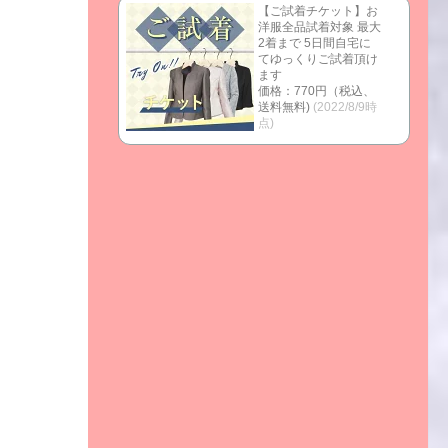
【ご試着チケット】お
洋服全品試着対象 最大
2着まで 5日間自宅に
てゆっくりご試着頂け
ます
価格：770円（税込、
送料無料)
(2022/8/9時
点)