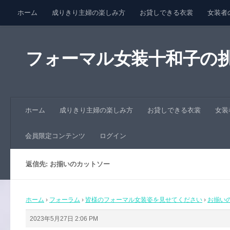
ホーム
成りきり主婦の楽しみ方
お貸しできる衣裳
女装者
コンテンツへスキップ
会員限定コンテンツ
ログイン
フォーマル女装十和子の
ホーム
成りきり主婦の楽しみ方
お貸しできる衣裳
女装
会員限定コンテンツ
ログイン
返信先: お揃いのカットソー
ホーム
›
フォーラム
›
皆様のフォーマル女装姿を見せてください
›
お揃い
2023年5月27日 2:06 PM