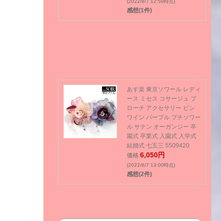
(2022/8/7 12:59時点)
感想(1件)
あす楽 東京ソワール レディ
ース ミセス コサージュ ブ
ローチ アクセサリー ピン
ワイン パープル プチソワー
ル サテン オーガンジー 卒
園式 卒業式 入園式 入学式
結婚式 七五三 5509420
6,050円
価格:
(2022/8/7 13:00時点)
感想(2件)