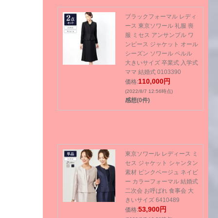
ブラックフォーマル レディ
ース 東京ソワール 礼服 喪
服 ミセス アンサンブル ワ
ンピース ジャケット オール
シーズン ソワール ペルル
大きいサイズ 卒業式 入学式
ママ 結婚式 0103390
110,000円
価格:
(2022/8/7 12:56時点)
感想(0件)
東京ソワール レディース ミ
セス ジャケット シャンタン
素材 ピンクベージュ ネイビ
ー カラーフォーマル 結婚式
二次会 お呼ばれ 食事会 大
きいサイズ 6410489
53,900円
価格: