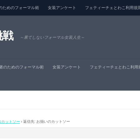
のためのフォーマル術
女装アンケート
フェティーチェとわこ利用規
挑戦
～果てしないフォーマル女装人生～
者のためのフォーマル術
女装アンケート
フェティーチェとわこ利用
のカットソー
›
返信先: お揃いのカットソー