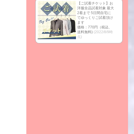
【ご試着チケット】お
洋服全品試着対象 最大
2着まで 5日間自宅に
てゆっくりご試着頂け
ます
価格：770円（税込、
送料無料)
(2022/8/9時
点)