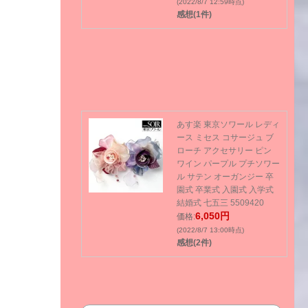
(2022/8/7 12:59時点)
感想(1件)
あす楽 東京ソワール レディ
ース ミセス コサージュ ブ
ローチ アクセサリー ピン
ワイン パープル プチソワー
ル サテン オーガンジー 卒
園式 卒業式 入園式 入学式
結婚式 七五三 5509420
6,050円
価格:
(2022/8/7 13:00時点)
感想(2件)