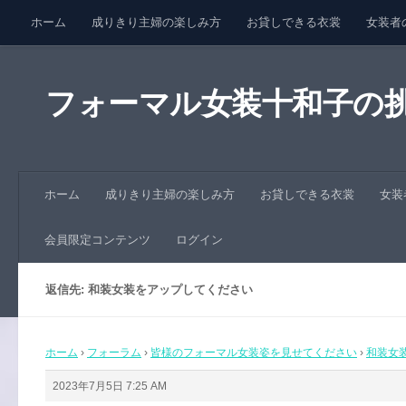
ホーム
成りきり主婦の楽しみ方
お貸しできる衣裳
女装者
コンテンツへスキップ
会員限定コンテンツ
ログイン
フォーマル女装十和子の
ホーム
成りきり主婦の楽しみ方
お貸しできる衣裳
女装
会員限定コンテンツ
ログイン
返信先: 和装女装をアップしてください
ホーム
›
フォーラム
›
皆様のフォーマル女装姿を見せてください
›
和装女
2023年7月5日 7:25 AM