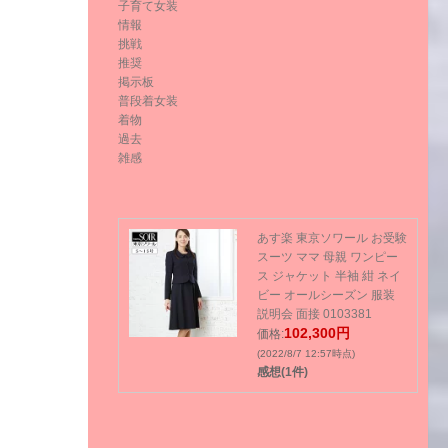
子育て女装
情報
挑戦
推奨
掲示板
普段着女装
着物
過去
雑感
あす楽 東京ソワール お受験
スーツ ママ 母親 ワンピー
ス ジャケット 半袖 紺 ネイ
ビー オールシーズン 服装
説明会 面接 0103381
102,300円
価格:
(2022/8/7 12:57時点)
感想(1件)