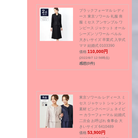
ブラックフォーマル レディ
ース 東京ソワール 礼服 喪
服 ミセス アンサンブル ワ
ンピース ジャケット オール
シーズン ソワール ペルル
大きいサイズ 卒業式 入学式
ママ 結婚式 0103390
110,000円
価格:
(2022/8/7 12:56時点)
感想(0件)
東京ソワール レディース ミ
セス ジャケット シャンタン
素材 ピンクベージュ ネイビ
ー カラーフォーマル 結婚式
二次会 お呼ばれ 食事会 大
きいサイズ 6410489
53,900円
価格: