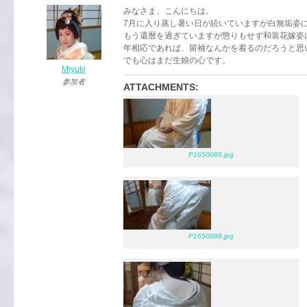
みなさま、こんにちは。
7月に入り蒸し暑い日が続いていますが白無垢姿
もう還暦を過ぎていますが懲りもせず和装花嫁姿
年相応であれば、留袖なんかを着るのだろうと思
でも心はまだ生娘の心です。
Miyuki
参加者
ATTACHMENTS:
P1650086.jpg
P1650088.jpg