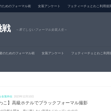
のためのフォーマル術
女装アンケート
フェティーチェとわこ利用規
挑戦
～果てしないフォーマル女装人生～
者のためのフォーマル術
女装アンケート
フェティーチェとわこ利用
ル女装外出
2023年12月10日
わこ】高級ホテルでブラックフォーマル撮影
の訃報を聞き、喪に服したい気持ちになっていたので...