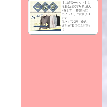
【ご試着チケット】お
洋服全品試着対象 最大
2着まで 5日間自宅に
てゆっくりご試着頂け
ます
価格：770円（税込、
送料無料)
(2022/8/9時
点)