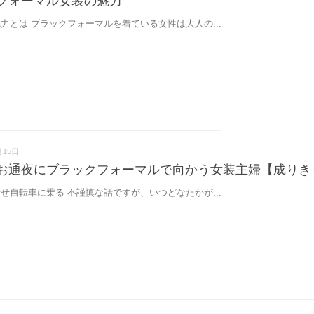
フォーマル女装の魅力
力とは ブラックフォーマルを着ている女性は大人の...
月15日
お通夜にブラックフォーマルで向かう女装主婦【成りき
せ自転車に乗る 不謹慎な話ですが、いつどなたかが...