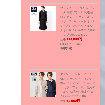
ブラックフォーマル レディ
ース 東京ソワール 礼服 喪
服 ミセス アンサンブル ワ
ンピース ジャケット オール
シーズン ソワール ペルル
大きいサイズ 卒業式 入学式
ママ 結婚式 0103390
110,000円
価格:
(2022/8/7 12:56時点)
感想(0件)
東京ソワール レディース ミ
セス ジャケット シャンタン
素材 ピンクベージュ ネイビ
ー カラーフォーマル 結婚式
二次会 お呼ばれ 食事会 大
きいサイズ 6410489
53,900円
価格: