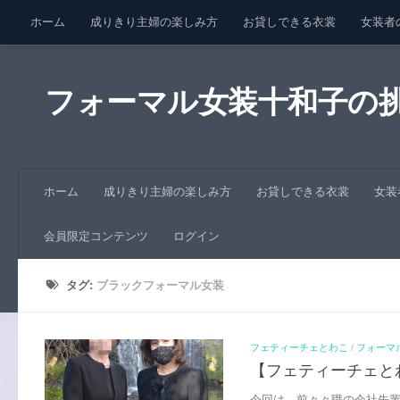
ホーム
成りきり主婦の楽しみ方
お貸しできる衣裳
女装者
コンテンツへスキップ
会員限定コンテンツ
ログイン
フォーマル女装十和子の
ホーム
成りきり主婦の楽しみ方
お貸しできる衣裳
女装
会員限定コンテンツ
ログイン
タグ:
ブラックフォーマル女装
フェティーチェとわこ
/
フォーマ
【フェティーチェと
今回は、前々々職の会社先輩