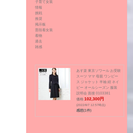
子育て女装
情報
挑戦
推奨
掲示板
普段着女装
着物
過去
雑感
あす楽 東京ソワール お受験
スーツ ママ 母親 ワンピー
ス ジャケット 半袖 紺 ネイ
ビー オールシーズン 服装
説明会 面接 0103381
102,300円
価格:
(2022/8/7 12:57時点)
感想(1件)