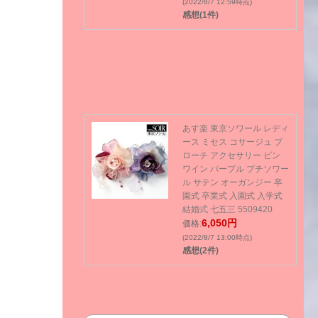
(2022/8/7 12:59時点)
感想(1件)
あす楽 東京ソワール レディ
ース ミセス コサージュ ブ
ローチ アクセサリー ピン
ワイン パープル プチソワー
ル サテン オーガンジー 卒
園式 卒業式 入園式 入学式
結婚式 七五三 5509420
6,050円
価格:
(2022/8/7 13:00時点)
感想(2件)