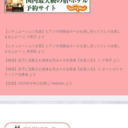
【シチュエーション女装】ピアノや演奏会ホールを貸し切ってドレス女装し
ませんか？
に
十和子
より
【シチュエーション女装】ピアノや演奏会ホールを貸し切ってドレス女装し
ませんか？
に
井原彩
より
【雑感】息子に支配され身体を売るＡＧ女装者【女装人生】
に
十和子
より
【雑感】息子に支配され身体を売るＡＧ女装者【女装人生】
に
オートガイネ
フィリア当事者
より
【目標】2025年今年の目標
に
Natsuko
より