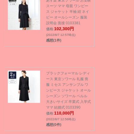
あす楽 東京ソワール お受験
スーツ ママ 母親 ワンピー
ス ジャケット 半袖 紺 ネイ
ビー オールシーズン 服装
説明会 面接 0103381
102,300円
価格:
(2022/8/7 12:57時点)
感想(1件)
ブラックフォーマル レディ
ース 東京ソワール 礼服 喪
服 ミセス アンサンブル ワ
ンピース ジャケット オール
シーズン ソワール ペルル
大きいサイズ 卒業式 入学式
ママ 結婚式 0103390
110,000円
価格:
(2022/8/7 12:56時点)
感想(0件)