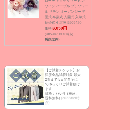
ローチ アクセサリー ピン
ワイン パープル プチソワー
ル サテン オーガンジー 卒
園式 卒業式 入園式 入学式
結婚式 七五三 5509420
6,050円
価格:
(2022/8/7 13:00時点)
感想(2件)
【ご試着チケット】お
洋服全品試着対象 最大
2着まで 5日間自宅に
てゆっくりご試着頂け
ます
価格：770円（税込、
送料無料)
(2022/8/9時
点)