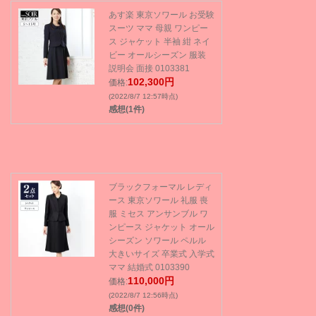
あす楽 東京ソワール お受験
スーツ ママ 母親 ワンピー
ス ジャケット 半袖 紺 ネイ
ビー オールシーズン 服装
説明会 面接 0103381
102,300円
価格:
(2022/8/7 12:57時点)
感想(1件)
ブラックフォーマル レディ
ース 東京ソワール 礼服 喪
服 ミセス アンサンブル ワ
ンピース ジャケット オール
シーズン ソワール ペルル
大きいサイズ 卒業式 入学式
ママ 結婚式 0103390
110,000円
価格:
(2022/8/7 12:56時点)
感想(0件)