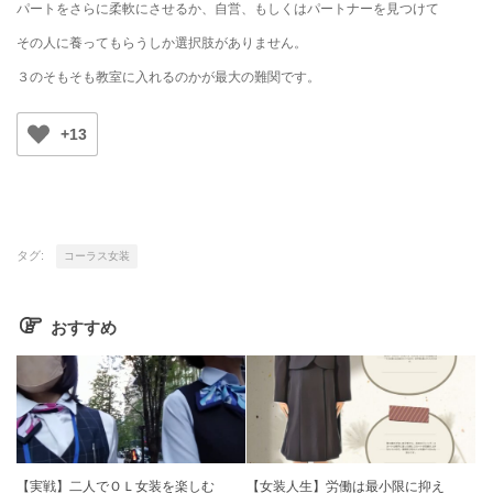
パートをさらに柔軟にさせるか、自営、もしくはパートナーを見つけて
その人に養ってもらうしか選択肢がありません。
３のそもそも教室に入れるのかが最大の難関です。
+13
タグ:
コーラス女装
おすすめ
【実戦】二人でＯＬ女装を楽しむ
【女装人生】労働は最小限に抑え