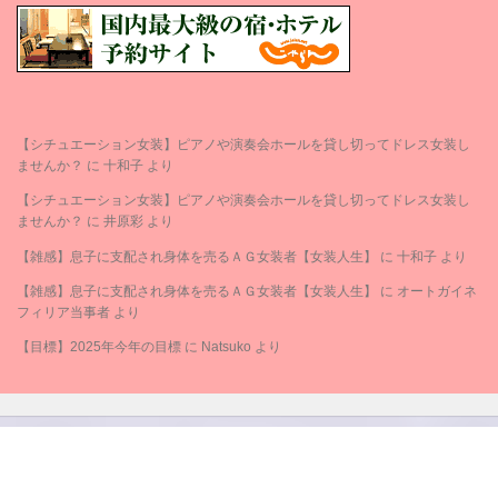
【シチュエーション女装】ピアノや演奏会ホールを貸し切ってドレス女装し
ませんか？
に
十和子
より
【シチュエーション女装】ピアノや演奏会ホールを貸し切ってドレス女装し
ませんか？
に
井原彩
より
【雑感】息子に支配され身体を売るＡＧ女装者【女装人生】
に
十和子
より
【雑感】息子に支配され身体を売るＡＧ女装者【女装人生】
に
オートガイネ
フィリア当事者
より
【目標】2025年今年の目標
に
Natsuko
より