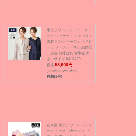
東京ソワール レディース ミ
セス ジャケット シャンタン
素材 ピンクベージュ ネイビ
ー カラーフォーマル 結婚式
二次会 お呼ばれ 食事会 大
きいサイズ 6410489
53,900円
価格:
(2022/8/7 12:59時点)
感想(1件)
あす楽 東京ソワール レディ
ース ミセス コサージュ ブ