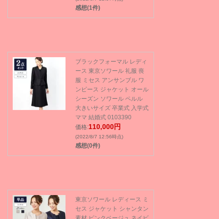
感想(1件)
ブラックフォーマル レディ
ース 東京ソワール 礼服 喪
服 ミセス アンサンブル ワ
ンピース ジャケット オール
シーズン ソワール ペルル
大きいサイズ 卒業式 入学式
ママ 結婚式 0103390
110,000円
価格:
(2022/8/7 12:56時点)
感想(0件)
東京ソワール レディース ミ
セス ジャケット シャンタン
素材 ピンクベージュ ネイビ