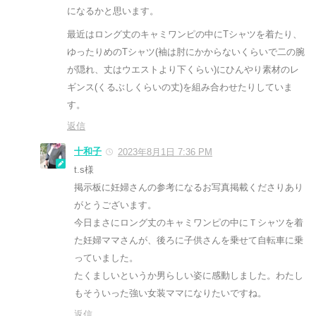
になるかと思います。
最近はロング丈のキャミワンピの中にTシャツを着たり、
ゆったりめのTシャツ(袖は肘にかからないくらいで二の腕
が隠れ、丈はウエストより下くらい)にひんやり素材のレ
ギンス(くるぶしくらいの丈)を組み合わせたりしていま
す。
返信
十和子
2023年8月1日 7:36 PM
t.s様
掲示板に妊婦さんの参考になるお写真掲載くださりあり
がとうございます。
今日まさにロング丈のキャミワンピの中にＴシャツを着
た妊婦ママさんが、後ろに子供さんを乗せて自転車に乗
っていました。
たくましいというか男らしい姿に感動しました。わたし
もそういった強い女装ママになりたいですね。
返信