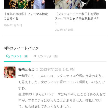
【今年の目標④】フォーマル検定
【フェティーチェ十和子】お受験
に合格する
スーツママと女子高生制服成りき
り
2024年1月24日
2024年3月10日
8件のフィードバック
コメント
8
ピンバック
0
篠崎ともよ
2023年7月29日 2:41 PM
十和子さん、こんにちは、マタニティは究極の女装のように
も思えました。女からママに変わっていく瞬間もいいもんで
すね。
生理中のOLさんというテーマは時々やったことはあるんもで
すが、マタニティはやったことがありません。拝見してい
て、私も妊娠してみたくなりました。