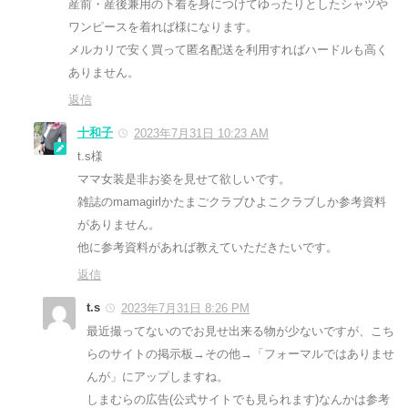
産前・産後兼用の下着を身につけてゆったりとしたシャツや
ワンピースを着れば様になります。
メルカリで安く買って匿名配送を利用すればハードルも高く
ありません。
返信
十和子
2023年7月31日 10:23 AM
t.s様
ママ女装是非お姿を見せて欲しいです。
雑誌のmamagirlかたまごクラブひよこクラブしか参考資料
がありません。
他に参考資料があれば教えていただきたいです。
返信
t.s
2023年7月31日 8:26 PM
最近撮ってないのでお見せ出来る物が少ないですが、こち
らのサイトの掲示板→その他→「フォーマルではありませ
んが」にアップしますね。
しまむらの広告(公式サイトでも見られます)なんかは参考