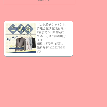
【ご試着チケット】お
洋服全品試着対象 最大
2着まで 5日間自宅に
てゆっくりご試着頂け
ます
価格：770円（税込、
送料無料)
(2022/8/9時
点)