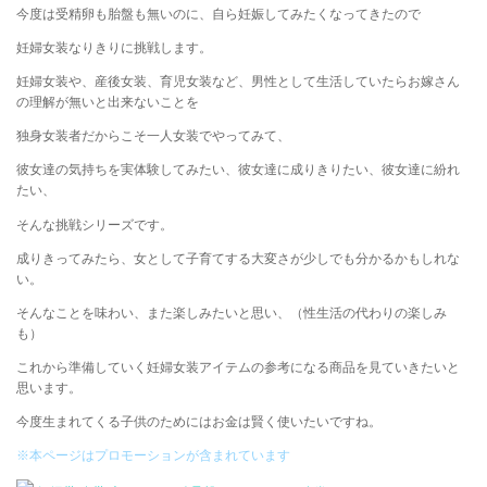
今度は受精卵も胎盤も無いのに、自ら妊娠してみたくなってきたので
妊婦女装なりきりに挑戦します。
妊婦女装や、産後女装、育児女装など、男性として生活していたらお嫁さん
の理解が無いと出来ないことを
独身女装者だからこそ一人女装でやってみて、
彼女達の気持ちを実体験してみたい、彼女達に成りきりたい、彼女達に紛れ
たい、
そんな挑戦シリーズです。
成りきってみたら、女として子育てする大変さが少しでも分かるかもしれな
い。
そんなことを味わい、また楽しみたいと思い、（性生活の代わりの楽しみ
も）
これから準備していく妊婦女装アイテムの参考になる商品を見ていきたいと
思います。
今度生まれてくる子供のためにはお金は賢く使いたいですね。
※本ページはプロモーションが含まれています