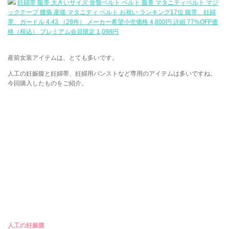
妊婦帯 腹帯 大きいサイズ 骨盤ベルト ベルト 腹巻 マタニティベルト マジ
ックテープ 腰痛 産後 マタニティ ベルト お祝い ランキング17位 腹帯、妊婦
帯、ガードル 4.43 （28件） メーカー希望小売価格 4,800円 詳細 77%OFF価
格（税込） プレミアム会員限定 1,098円
産前女装アイテムは、とても多いです。
人工の妊娠腹と妊婦帯、妊婦用パンストなど専用のアイテムは多いですね。
今回購入したものをご紹介。
人工の妊娠腹