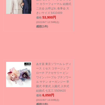
ー カラーフォーマル 結婚式
二次会 お呼ばれ 食事会 大
きいサイズ 6410489
53,900円
価格:
(2022/8/7 12:59時点)
感想(1件)
あす楽 東京ソワール レディ
ース ミセス コサージュ ブ
ローチ アクセサリー ピン
ワイン パープル プチソワー
ル サテン オーガンジー 卒
園式 卒業式 入園式 入学式
結婚式 七五三 5509420
6,050円
価格:
(2022/8/7 13:00時点)
感想(2件)