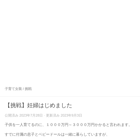
子育て女装
/
挑戦
【挑戦】妊婦はじめました
公開済み
2023年7月28日
· 更新済み
2023年9月3日
子供を一人育てるのに、１０００万円～３０００万円かかると言われます。
すでに付属の息子とベビードールは一緒に暮らしていますが、