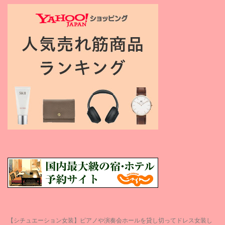
【シチュエーション女装】ピアノや演奏会ホールを貸し切ってドレス女装し