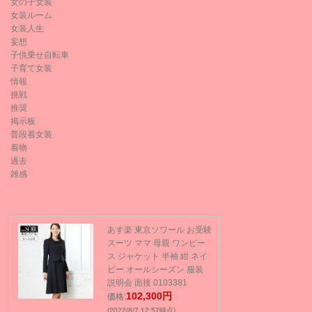
女の子女装
女装ルーム
女装人生
妄想
子供乗せ自転車
子育て女装
情報
挑戦
推奨
掲示板
普段着女装
着物
過去
雑感
あす楽 東京ソワール お受験
スーツ ママ 母親 ワンピー
ス ジャケット 半袖 紺 ネイ
ビー オールシーズン 服装
説明会 面接 0103381
102,300円
価格:
(2022/8/7 12:57時点)