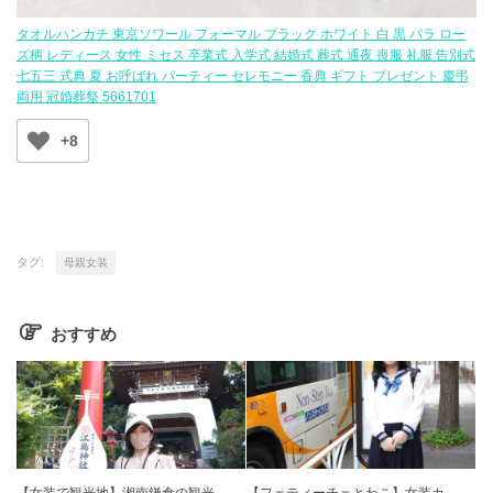
タオルハンカチ 東京ソワール フォーマル ブラック ホワイト 白 黒 バラ ロー
ズ柄 レディース 女性 ミセス 卒業式 入学式 結婚式 葬式 通夜 喪服 礼服 告別式
七五三 式典 夏 お呼ばれ パーティー セレモニー 香典 ギフト プレゼント 慶弔
両用 冠婚葬祭 5661701
+8
タグ:
母親女装
おすすめ