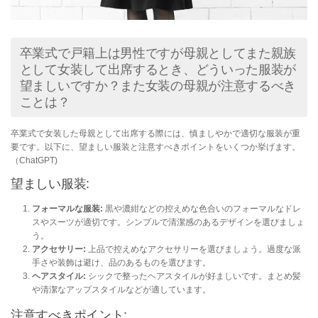
卒業式で戸籍上は男性ですが母親としてまた親族
として女装して出席するとき、どういった服装が
望ましいですか？また女装の母親が注意するべき
ことは？
卒業式で女装した母親として出席する際には、慎ましやかで適切な服装が重
要です。以下に、望ましい服装と注意すべきポイントをいくつか挙げます。
（ChatGPT)
望ましい服装:
フォーマルな服装:
黒や濃紺などの控えめな色合いのフォーマルなドレ
スやスーツが適切です。シンプルで清潔感のあるデザインを選びましょ
う。
アクセサリー:
上品で控えめなアクセサリーを選びましょう。過度な派
手さや装飾は避け、品のあるものを選びます。
ヘアスタイル:
シックで整ったヘアスタイルが好ましいです。まとめ髪
や清潔なアップスタイルなどが適しています。
注意すべきポイント: