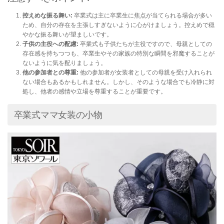
控えめな振る舞い:
卒業式は主に卒業生に焦点が当てられる場合が多い
ため、自分の存在を主張しすぎないように心がけましょう。控えめで穏
やかな振る舞いが望ましいです。
子供の主役への配慮:
卒業式も子供たちが主役ですので、母親としての
存在感を持ちつつも、卒業生やその家族の特別な瞬間を邪魔することが
ないように気を配りましょう。
他の参加者との尊重:
他の参加者が女装者としての母親を受け入れられ
ない場合もあるかもしれません。しかし、そのような場合でも冷静に対
処し、他者の感情や立場を尊重することが重要です。
卒業式ママ女装の小物