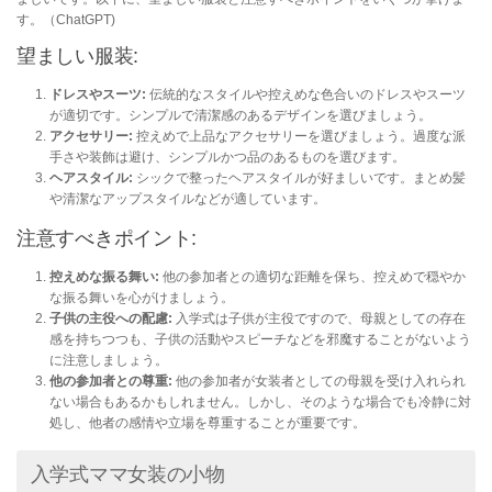
す。（ChatGPT)
望ましい服装:
ドレスやスーツ:
伝統的なスタイルや控えめな色合いのドレスやスーツ
が適切です。シンプルで清潔感のあるデザインを選びましょう。
アクセサリー:
控えめで上品なアクセサリーを選びましょう。過度な派
手さや装飾は避け、シンプルかつ品のあるものを選びます。
ヘアスタイル:
シックで整ったヘアスタイルが好ましいです。まとめ髪
や清潔なアップスタイルなどが適しています。
注意すべきポイント:
控えめな振る舞い:
他の参加者との適切な距離を保ち、控えめで穏やか
な振る舞いを心がけましょう。
子供の主役への配慮:
入学式は子供が主役ですので、母親としての存在
感を持ちつつも、子供の活動やスピーチなどを邪魔することがないよう
に注意しましょう。
他の参加者との尊重:
他の参加者が女装者としての母親を受け入れられ
ない場合もあるかもしれません。しかし、そのような場合でも冷静に対
処し、他者の感情や立場を尊重することが重要です。
入学式ママ女装の小物