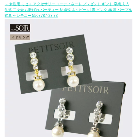
ス 女性用 ミセス アクセサリー コーディネート プレゼント ギフト 卒業式 入
学式 二次会 お呼ばれ パーティー 結婚式 ネイビー 紺 青 ピンク 赤 紫 パープル
式典 セレモニー 5503787-23.73