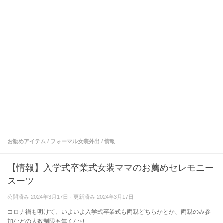
お勧めアイテム
/
フォーマル女装外出
/
情報
【情報】入学式卒業式女装ママのお薦めセレモニー
スーツ
公開済み
2024年3月17日
· 更新済み
2024年3月17日
コロナ禍も明けて、いよいよ入学式卒業式も両親どちらかとか、両親のみ参
加などの人数制限も無くなり