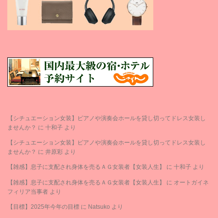
【シチュエーション女装】ピアノや演奏会ホールを貸し切ってドレス女装し
ませんか？
に
十和子
より
【シチュエーション女装】ピアノや演奏会ホールを貸し切ってドレス女装し
ませんか？
に
井原彩
より
【雑感】息子に支配され身体を売るＡＧ女装者【女装人生】
に
十和子
より
【雑感】息子に支配され身体を売るＡＧ女装者【女装人生】
に
オートガイネ
フィリア当事者
より
【目標】2025年今年の目標
に
Natsuko
より