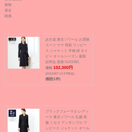
着物
過去
雑感
あす楽 東京ソワール お受験
スーツ ママ 母親 ワンピー
ス ジャケット 半袖 紺 ネイ
ビー オールシーズン 服装
説明会 面接 0103381
102,300円
価格:
(2022/8/7 12:57時点)
感想(1件)
ブラックフォーマル レディ
ース 東京ソワール 礼服 喪
服 ミセス アンサンブル ワ
ンピース ジャケット オール