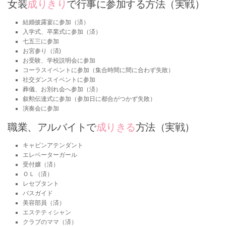
女装
成りきり
で行事に参加する方法（実戦）
結婚披露宴に参加（済）
入学式、卒業式に参加（済）
七五三に参加
お宮参り（済)
お受験、学校説明会に参加
コーラスイベントに参加（集合時間に間に合わず失敗）
社交ダンスイベントに参加
葬儀、お別れ会へ参加（済）
叙勲伝達式に参加（参加日に都合がつかず失敗）
演奏会に参加
職業、アルバイトで
成りきる
方法（実戦）
キャビンアテンダント
エレベーターガール
受付嬢（済）
ＯＬ（済）
レセプタント
バスガイド
美容部員（済）
エステティシャン
クラブのママ（済）