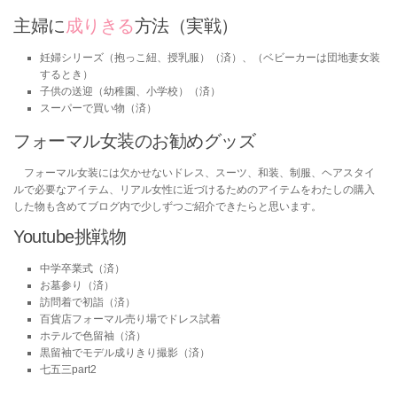
主婦に
成りきる
方法（実戦）
妊婦シリーズ（抱っこ紐、授乳服）（済）、（ベビーカーは団地妻女装
するとき）
子供の送迎（幼稚園、小学校）（済）
スーパーで買い物（済）
フォーマル女装のお勧めグッズ
フォーマル女装には欠かせないドレス、スーツ、和装、制服、ヘアスタイ
ルで必要なアイテム、リアル女性に近づけるためのアイテムをわたしの購入
した物も含めてブログ内で少しずつご紹介できたらと思います。
Youtube挑戦物
中学卒業式（済）
お墓参り（済）
訪問着で初詣（済）
百貨店フォーマル売り場でドレス試着
ホテルで色留袖（済）
黒留袖でモデル成りきり撮影（済）
七五三part2