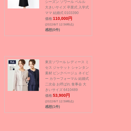
シーズン ソワール ペルル
大きいサイズ 卒業式 入学式
ママ 結婚式 0103390
110,000円
価格:
(2022/8/7 12:56時点)
感想(0件)
東京ソワール レディース ミ
セス ジャケット シャンタン
素材 ピンクベージュ ネイビ
ー カラーフォーマル 結婚式
二次会 お呼ばれ 食事会 大
きいサイズ 6410489
53,900円
価格:
(2022/8/7 12:59時点)
感想(1件)