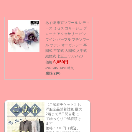
あす楽 東京ソワール レディ
ース ミセス コサージュ ブ
ローチ アクセサリー ピン
ワイン パープル プチソワー
ル サテン オーガンジー 卒
園式 卒業式 入園式 入学式
結婚式 七五三 5509420
6,050円
価格:
(2022/8/7 13:00時点)
感想(2件)
【ご試着チケット】お
洋服全品試着対象 最大
2着まで 5日間自宅に
てゆっくりご試着頂け
ます
価格：770円（税込、