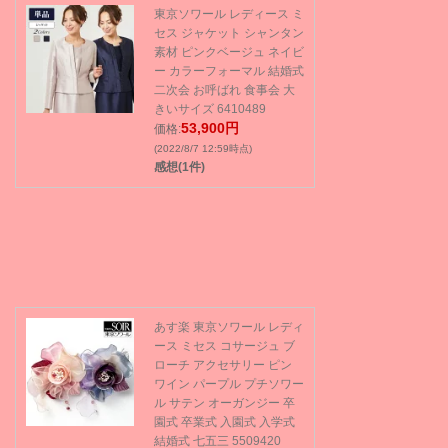
東京ソワール レディース ミ
セス ジャケット シャンタン
素材 ピンクベージュ ネイビ
ー カラーフォーマル 結婚式
二次会 お呼ばれ 食事会 大
きいサイズ 6410489
53,900円
価格:
(2022/8/7 12:59時点)
感想(1件)
あす楽 東京ソワール レディ
ース ミセス コサージュ ブ
ローチ アクセサリー ピン
ワイン パープル プチソワー
ル サテン オーガンジー 卒
園式 卒業式 入園式 入学式
結婚式 七五三 5509420