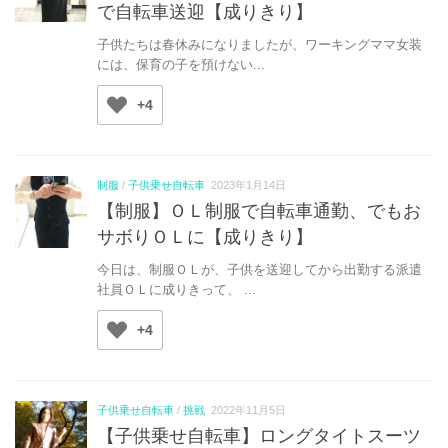
で自転車送迎【成りきり】
子供たちは春休みになりましたが、ワーキングママ女装
には、保育の子を預けない...
+4
制服
/
子供乗せ自転車
2023年1月14日
【制服】ＯＬ制服で自転車通勤、でもお
サボりＯＬに【成りきり】
今日は、制服ＯＬが、子供を送迎してから出勤する派遣
社員ＯＬに成りきって、 ...
+4
子供乗せ自転車
/
挑戦
2022年11月5日
【子供乗せ自転車】ロングタイトスーツ