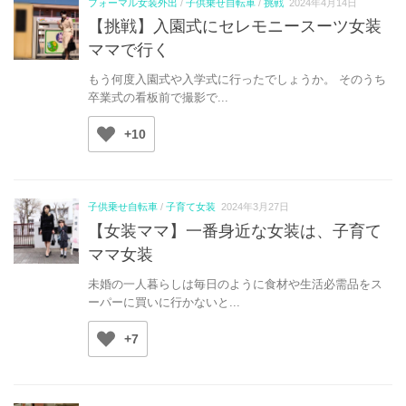
フォーマル女装外出
/
子供乗せ自転車
/
挑戦
2024年4月14日
【挑戦】入園式にセレモニースーツ女装
ママで行く
もう何度入園式や入学式に行ったでしょうか。 そのうち
卒業式の看板前で撮影で...
+10
子供乗せ自転車
/
子育て女装
2024年3月27日
【女装ママ】一番身近な女装は、子育て
ママ女装
未婚の一人暮らしは毎日のように食材や生活必需品をス
ーパーに買いに行かないと...
+7