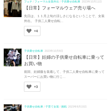
フェチ
/
フォーマル女装外出
/
子供乗せ自転車
2023年10月11日
【日常】フォーマルウェア売り場へ
先日は、１１月上旬の涼しさになるということで、女装
外出。 子供二人乗せ自転...
+4
子供乗せ自転車
2023年10月8日
【日常】妊婦の子供乗せ自転車に乗って
お買い物
前回、妊婦腹を装着して、子供二人乗せ自転車に乗って
スーパーにお買い物に行こ...
+3
子供乗せ自転車
/
子育て女装
/
挑戦
2023年8月15日