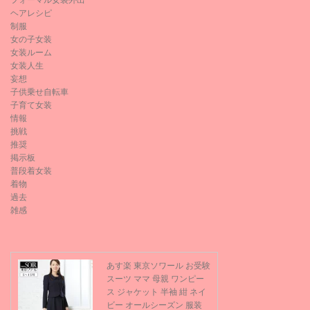
フォーマル女装外出
ヘアレシピ
制服
女の子女装
女装ルーム
女装人生
妄想
子供乗せ自転車
子育て女装
情報
挑戦
推奨
掲示板
普段着女装
着物
過去
雑感
あす楽 東京ソワール お受験
スーツ ママ 母親 ワンピー
ス ジャケット 半袖 紺 ネイ
ビー オールシーズン 服装