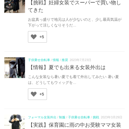
【挑戦】妊婦女装でスーパーで買い物し
てきた
お盆真っ盛りで地元は人が少ないのと、少し最高気温が
下がって涼しくなりそうだ...
+5
子供乗せ自転車
/
情報
/
推奨
2023年7月23日
【情報】夏でも出来る女装外出は
こんな女装なら暑い夏でも着て外出してみたい 暑い夏
は、どうしてもウィッグを...
+5
フォーマル女装外出
/
制服
/
子供乗せ自転車
/
挑戦
2023年3月29日
【実践】保育園に雨の中お受験ママ女装