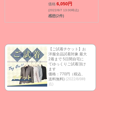
6,050円
価格:
(2022/8/7 13:00時点)
感想(2件)
【ご試着チケット】お
洋服全品試着対象 最大
2着まで 5日間自宅に
てゆっくりご試着頂け
ます
価格：770円（税込、
送料無料)
(2022/8/9時
点)