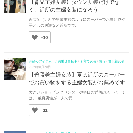
【育児主婦女装】タウン女装だけでな
く、近所の主婦女装になろう
近女装（近所で専業主婦のようにスーパーでお買い物や
子どもの送迎など近所でで...
+10
お勧めアイテム
/
子供乗せ自転車
/
子育て女装
/
情報
/
普段着女装
2024年6月28日
【普段着主婦女装】夏は近所のスーパー
でお買い物をする主婦女装がお薦めです
大きいショッピングセンターや平日の近所のスーパーで
は、 独身男性が一人で買...
+11