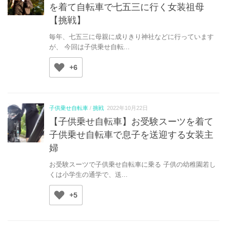
を着て自転車で七五三に行く女装祖母
【挑戦】
毎年、七五三に母親に成りきり神社などに行っています
が、 今回は子供乗せ自転...
+6
子供乗せ自転車
/
挑戦
2022年10月22日
【子供乗せ自転車】お受験スーツを着て
子供乗せ自転車で息子を送迎する女装主
婦
お受験スーツで子供乗せ自転車に乗る 子供の幼稚園若し
くは小学生の通学で、送...
+5