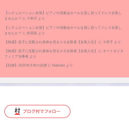
【シチュエーション女装】ピアノや演奏会ホールを貸し切ってドレス女装し
ませんか？
に
十和子
より
【シチュエーション女装】ピアノや演奏会ホールを貸し切ってドレス女装し
ませんか？
に
井原彩
より
【雑感】息子に支配され身体を売るＡＧ女装者【女装人生】
に
十和子
より
【雑感】息子に支配され身体を売るＡＧ女装者【女装人生】
に
オートガイネ
フィリア当事者
より
【目標】2025年今年の目標
に
Natsuko
より