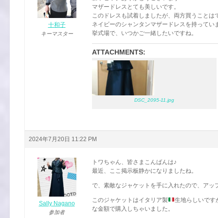
マザードレスとても美しいです。
このドレスも試着しましたが、両方買うことは
ネイビーのシャンタンマザードレスを持ってい
十和子
挙式場で、いつかご一緒したいですね。
キーマスター
ATTACHMENTS:
DSC_2095-11.jpg
2024年7月20日 11:22 PM
トワちゃん、皆さまこんばんは♪
最近、ここ掲示板静かになりましたね。
で、素敵なジャケットを手に入れたので、アッ
このジャケットはイタリア製
生地らしいです
Sally Nagano
な金額で購入しちゃいました。
参加者