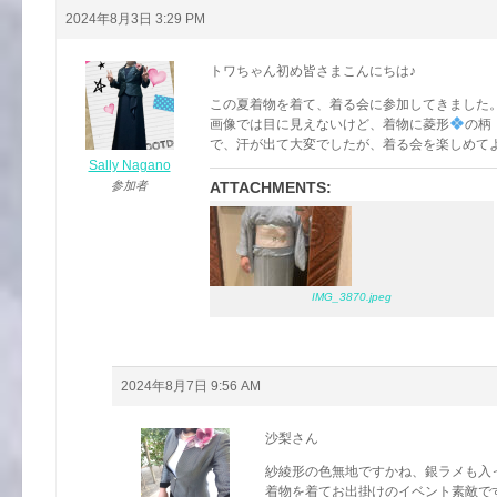
2024年8月3日 3:29 PM
トワちゃん初め皆さまこんにちは♪
この夏着物を着て、着る会に参加してきました
画像では目に見えないけど、着物に菱形
の柄
で、汗が出て大変でしたが、着る会を楽しめて
Sally Nagano
参加者
ATTACHMENTS:
IMG_3870.jpeg
2024年8月7日 9:56 AM
沙梨さん
紗綾形の色無地ですかね、銀ラメも入
着物を着てお出掛けのイベント素敵で