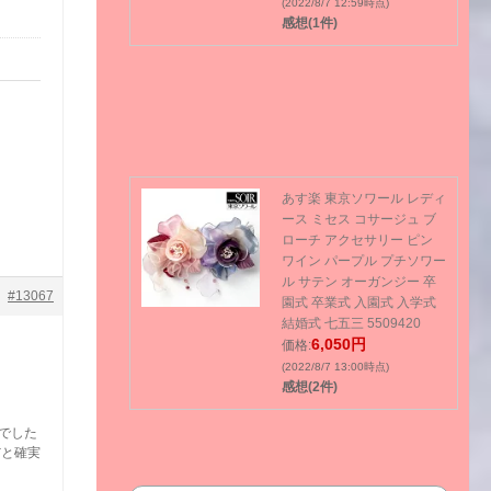
(2022/8/7 12:59時点)
感想(1件)
あす楽 東京ソワール レディ
ース ミセス コサージュ ブ
ローチ アクセサリー ピン
ワイン パープル プチソワー
ル サテン オーガンジー 卒
#13067
園式 卒業式 入園式 入学式
結婚式 七五三 5509420
6,050円
価格:
(2022/8/7 13:00時点)
感想(2件)
でした
だと確実