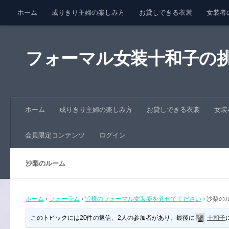
ホーム
成りきり主婦の楽しみ方
お貸しできる衣裳
女装者
コンテンツへスキップ
会員限定コンテンツ
ログイン
フォーマル女装十和子の
ホーム
成りきり主婦の楽しみ方
お貸しできる衣裳
女装
会員限定コンテンツ
ログイン
沙梨のルーム
ホーム
›
フォーラム
›
皆様のフォーマル女装姿を見せてください
›
沙梨の
このトピックには20件の返信、2人の参加者があり、最後に
十和子