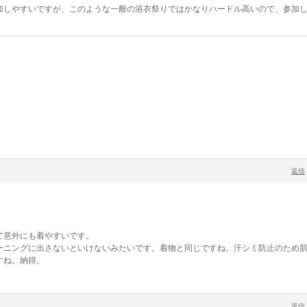
加しやすいですが、このような一般の浴衣祭りではかなりハードル高いので、参加
返信
て意外にも着やすいです。
ーニングに出さないといけないみたいです。着物と同じですね。汗シミ防止のため
すね。納得。
返信