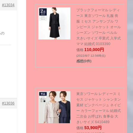
#13034
ブラックフォーマル レディ
ース 東京ソワール 礼服 喪
服 ミセス アンサンブル ワ
ンピース ジャケット オール
シーズン ソワール ペルル
るの
大きいサイズ 卒業式 入学式
ママ 結婚式 0103390
110,000円
価格:
(2022/8/7 12:56時点)
感想(0件)
東京ソワール レディース ミ
セス ジャケット シャンタン
#13036
素材 ピンクベージュ ネイビ
ー カラーフォーマル 結婚式
二次会 お呼ばれ 食事会 大
きいサイズ 6410489
53,900円
価格: