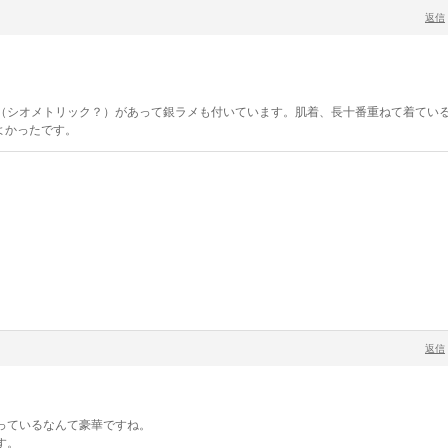
返信
。
（シオメトリック？）があって銀ラメも付いています。肌着、長十番重ねて着てい
よかったです。
返信
っているなんて豪華ですね。
す。