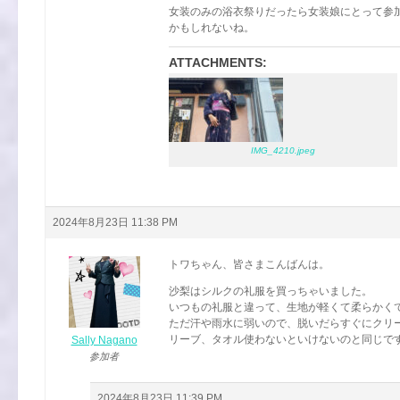
女装のみの浴衣祭りだったら女装娘にとって参
かもしれないね。
ATTACHMENTS:
IMG_4210.jpeg
2024年8月23日 11:38 PM
トワちゃん、皆さまこんばんは。
沙梨はシルクの礼服を買っちゃいました。
いつもの礼服と違って、生地が軽くて柔らかく
ただ汗や雨水に弱いので、脱いだらすぐにクリ
リーブ、タオル使わないといけないのと同じで
Sally Nagano
参加者
2024年8月23日 11:39 PM