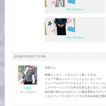
IMG_3834.jpeg
IMG_3832.jpeg
2024年7月23日 7:32 PM
沙梨さん
素敵なミセス、マダムという装いですね。
イタリア製のジャケットとてもエレガントで
フォーマルのブラウスやスカート、ワンピース
このマザードレスでの外出写真も見てみたいで
十和子
掲示板が静かなのはわたしが最近更新をサボっ
キーマスター
ミセスフォーマルやフォーマル女装自体超少数