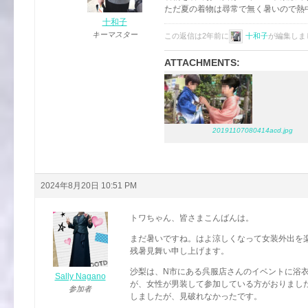
ただ夏の着物は尋常で無く暑いので熱
十和子
キーマスター
この返信は2年前に
十和子
が編集しま
ATTACHMENTS:
20191107080414acd.jpg
2024年8月20日 10:51 PM
トワちゃん、皆さまこんばんは。
まだ暑いですね。はよ涼しくなって女装外出を
残暑見舞い申し上げます。
沙梨は、N市にある呉服店さんのイベントに浴
Sally Nagano
が、女性が男装して参加している方がおりまし
参加者
しましたが、見破れなかったです。