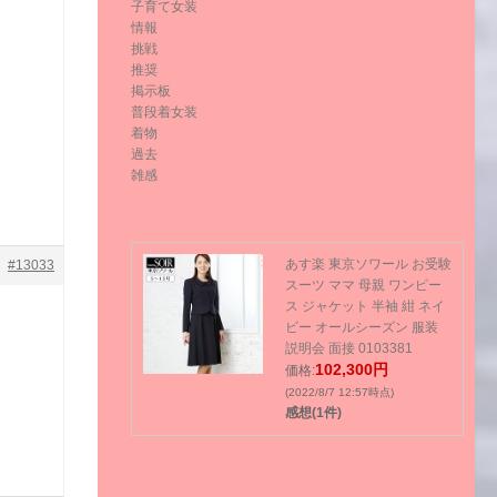
子育て女装
情報
挑戦
推奨
掲示板
普段着女装
着物
過去
雑感
あす楽 東京ソワール お受験
#13033
スーツ ママ 母親 ワンピー
ス ジャケット 半袖 紺 ネイ
ビー オールシーズン 服装
説明会 面接 0103381
102,300円
価格:
(2022/8/7 12:57時点)
感想(1件)