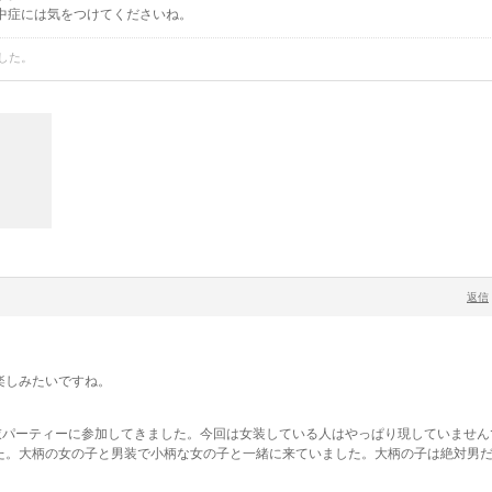
中症には気をつけてくださいね。
した。
返信
楽しみたいですね。
衣パーティーに参加してきました。今回は女装している人はやっぱり現していません
た。大柄の女の子と男装で小柄な女の子と一緒に来ていました。大柄の子は絶対男