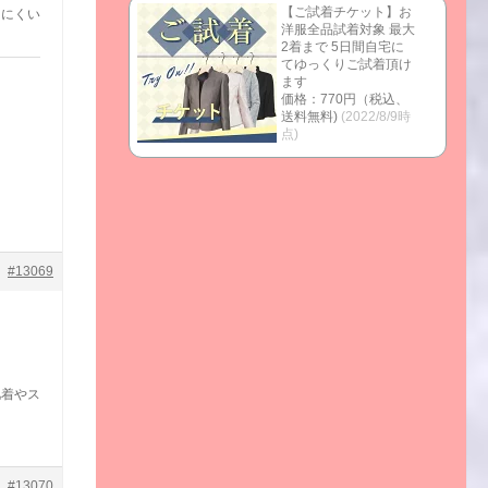
【ご試着チケット】お
しにくい
洋服全品試着対象 最大
2着まで 5日間自宅に
てゆっくりご試着頂け
ます
価格：770円（税込、
送料無料)
(2022/8/9時
点)
#13069
肌着やス
#13070