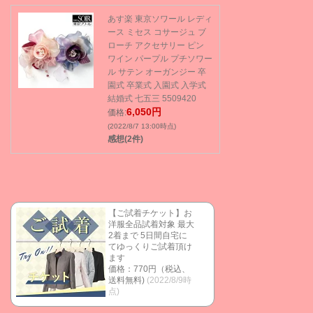
あす楽 東京ソワール レディ
ース ミセス コサージュ ブ
ローチ アクセサリー ピン
ワイン パープル プチソワー
ル サテン オーガンジー 卒
園式 卒業式 入園式 入学式
結婚式 七五三 5509420
6,050円
価格:
(2022/8/7 13:00時点)
感想(2件)
【ご試着チケット】お
洋服全品試着対象 最大
2着まで 5日間自宅に
てゆっくりご試着頂け
ます
価格：770円（税込、
送料無料)
(2022/8/9時
点)