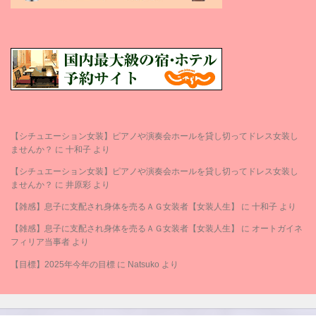
【シチュエーション女装】ピアノや演奏会ホールを貸し切ってドレス女装し
ませんか？
に
十和子
より
【シチュエーション女装】ピアノや演奏会ホールを貸し切ってドレス女装し
ませんか？
に
井原彩
より
【雑感】息子に支配され身体を売るＡＧ女装者【女装人生】
に
十和子
より
【雑感】息子に支配され身体を売るＡＧ女装者【女装人生】
に
オートガイネ
フィリア当事者
より
【目標】2025年今年の目標
に
Natsuko
より