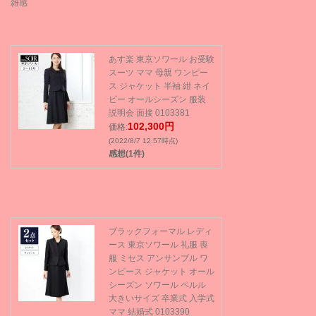
雑感
あす楽 東京ソワール お受験
スーツ ママ 母親 ワンピー
ス ジャケット 半袖 紺 ネイ
ビー オールシーズン 服装
説明会 面接 0103381
102,300円
価格:
(2022/8/7 12:57時点)
感想(1件)
ブラックフォーマル レディ
ース 東京ソワール 礼服 喪
服 ミセス アンサンブル ワ
ンピース ジャケット オール
シーズン ソワール ペルル
大きいサイズ 卒業式 入学式
ママ 結婚式 0103390