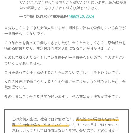
りたいこと散々やって失敗したら散りたいと思います。親が精神豆
腐の原因なとこありますから味方は誰もいません。
— formal_towako (@ftfbeauty)
March 19, 2024
自分らしく生きてきた女装人生ですが、男性性で社会で労働している自分が
一番自分らしくないです。
２０年自分を偽って労働してきましたが、全く自分らしくなく、挙句精神を
痛める結果となり、生活保護同然の人間になることが分かりました。
女装して成りきり女性をしている自分が一番自分らしいので、この道を進ん
でいくしかありません。
自分を偽って女性と結婚することも出来ないですし、仕事も危ういです。
女性の性表現で働こうと女装人生を仕事に当てはめようと試みましたが、全
然無理でした。
夜の世界は全く生きる世界が違いますし、その前にまず接客が苦手です。
この女装人生は、社会では評価が低く、
男性性での労働も結婚も子
育ても自分を偽って生きていくこと
になり、今の日本では社会にふ
さわしい人間としては振舞えない可能性が高いので、どの自分が一