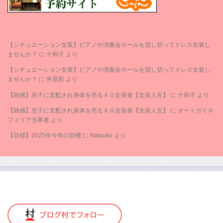
【シチュエーション女装】ピアノや演奏会ホールを貸し切ってドレス女装し
ませんか？
に
十和子
より
【シチュエーション女装】ピアノや演奏会ホールを貸し切ってドレス女装し
ませんか？
に
井原彩
より
【雑感】息子に支配され身体を売るＡＧ女装者【女装人生】
に
十和子
より
【雑感】息子に支配され身体を売るＡＧ女装者【女装人生】
に
オートガイネ
フィリア当事者
より
【目標】2025年今年の目標
に
Natsuko
より