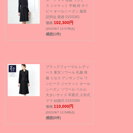
スーツ ママ 母親 ワンピー
ス ジャケット 半袖 紺 ネイ
ビー オールシーズン 服装
説明会 面接 0103381
102,300円
価格:
(2022/8/7 12:57時点)
感想(1件)
ブラックフォーマル レディ
ース 東京ソワール 礼服 喪
服 ミセス アンサンブル ワ
ンピース ジャケット オール
シーズン ソワール ペルル
大きいサイズ 卒業式 入学式
ママ 結婚式 0103390
110,000円
価格:
(2022/8/7 12:56時点)
感想(0件)