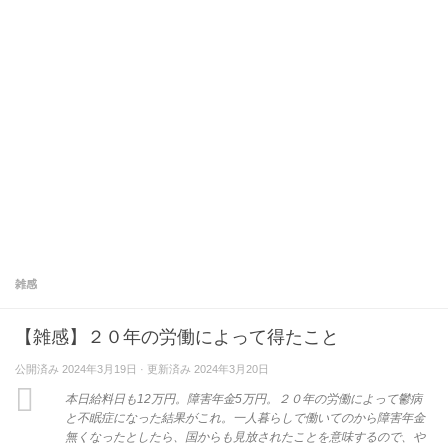
雑感
【雑感】２０年の労働によって得たこと
公開済み
2024年3月19日
· 更新済み
2024年3月20日
本日給料日も12万円。障害年金5万円。２０年の労働によって鬱病
と不眠症になった結果がこれ。一人暮らしで働いてのから障害年金
無くなったとしたら、国からも見放されたことを意味するので、や