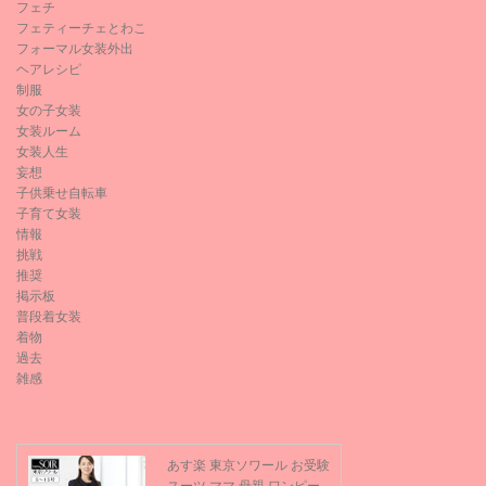
フェチ
フェティーチェとわこ
フォーマル女装外出
ヘアレシピ
制服
女の子女装
女装ルーム
女装人生
妄想
子供乗せ自転車
子育て女装
情報
挑戦
推奨
掲示板
普段着女装
着物
過去
雑感
あす楽 東京ソワール お受験