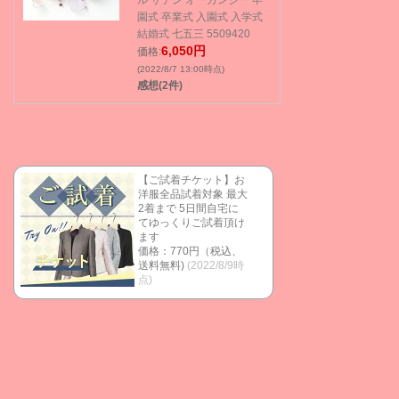
ル サテン オーガンジー 卒
園式 卒業式 入園式 入学式
結婚式 七五三 5509420
6,050円
価格:
(2022/8/7 13:00時点)
感想(2件)
【ご試着チケット】お
洋服全品試着対象 最大
2着まで 5日間自宅に
てゆっくりご試着頂け
ます
価格：770円（税込、
送料無料)
(2022/8/9時
点)